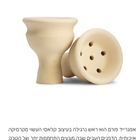
אפגרייד פורם הוא ראש נרגילה בעיצוב קלאסי העשוי מקרמיקה
איכותית. הדפנים העבים שבה מונעים התחממות יתר של הטבק