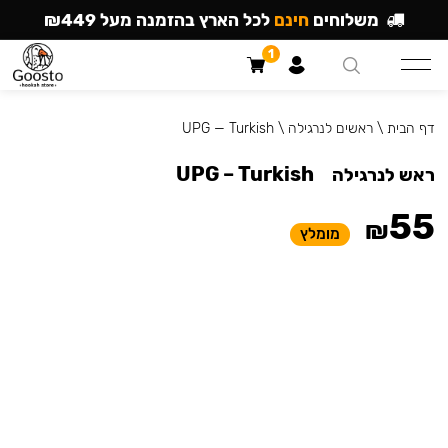
משלוחים
חינם
לכל הארץ בהזמנה מעל ₪449
1
דף הבית
\
ראשים לנרגילה
\
UPG — Turkish
UPG – Turkish
ראש לנרגילה
55
₪
מומלץ