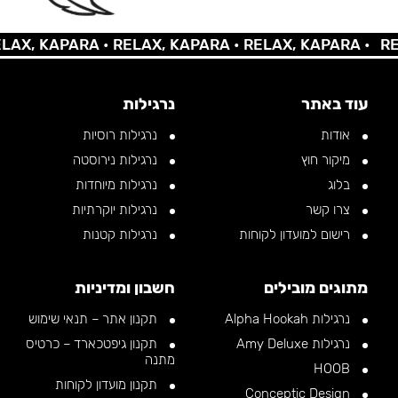
, KAPARA •
RELAX, KAPARA •
RELAX, KAPARA •
RELAX
עוד באתר
נרגילות
אודות
נרגילות רוסיות
מיקור חוץ
נרגילות נירוסטה
בלוג
נרגילות מיוחדות
צרו קשר
נרגילות יוקרתיות
רישום למועדון לקוחות
נרגילות קטנות
מתוגים מובילים
חשבון ומדיניות
נרגילות Alpha Hookah
תקנון אתר – תנאי שימוש
נרגילות Amy Deluxe
תקנון גיפטכארד – כרטיס
מתנה
HOOB
תקנון מועדון לקוחות
Conceptic Design