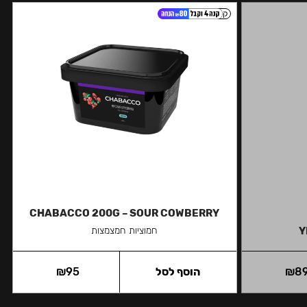
קל
CHABACCO 200G – SOUR COWBERRY
Y
חמוציות חמצמצות
8
₪
הוסף לסל
95
₪