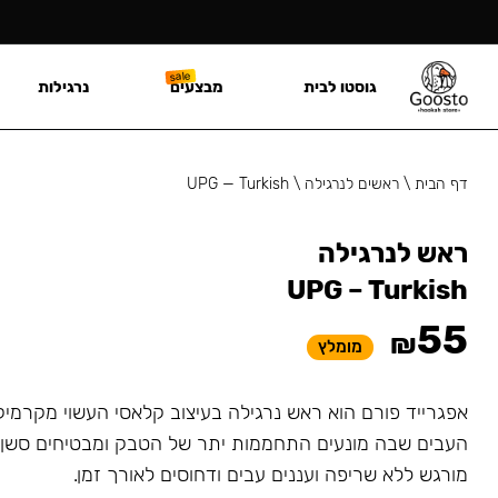
גוסטו לבית
מבצעים
נרגילות
דף הבית
\
ראשים לנרגילה
\
UPG — Turkish
ראש לנרגילה
UPG – Turkish
55
₪
מומלץ
אפגרייד פורם הוא ראש נרגילה בעיצוב קלאסי העשוי מקרמיק
העבים שבה מונעים התחממות יתר של הטבק ומבטיחים סשן א
מורגש ללא שריפה ועננים עבים ודחוסים לאורך זמן.