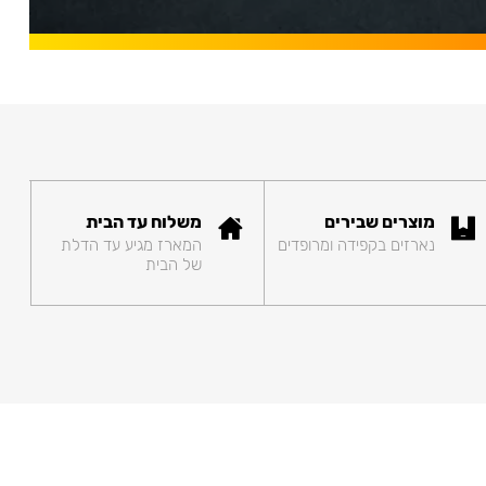
מוצרים שבירים
משלוח עד הבית
נארזים בקפידה ומרופדים
המארז מגיע עד הדלת
של הבית