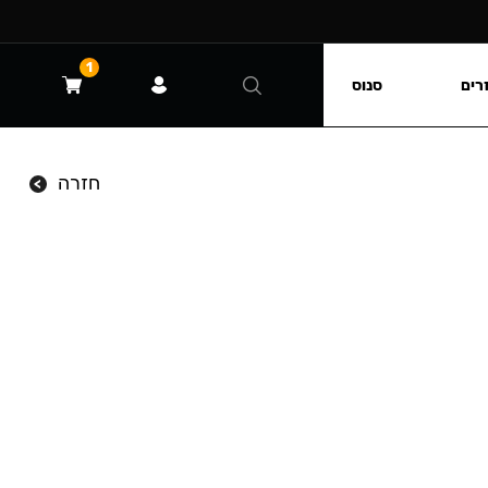
1
רים
סנוס
חזרה