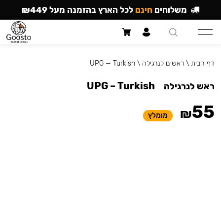
משלוחים
חינם
לכל הארץ בהזמנה מעל ₪449
דף הבית
\
ראשים לנרגילה
\
UPG — Turkish
UPG – Turkish
ראש לנרגילה
55
₪
מומלץ