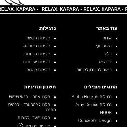
AX, KAPARA •
RELAX, KAPARA •
RELAX, KAPARA •
REL
עוד באתר
נרגילות
אודות
נרגילות רוסיות
מיקור חוץ
נרגילות נירוסטה
בלוג
נרגילות מיוחדות
צרו קשר
נרגילות יוקרתיות
רישום למועדון לקוחות
נרגילות קטנות
מתוגים מובילים
חשבון ומדיניות
נרגילות Alpha Hookah
תקנון אתר – תנאי שימוש
נרגילות Amy Deluxe
תקנון גיפטכארד – כרטיס
מתנה
HOOB
תקנון מועדון לקוחות
Conceptic Design
מדיניות פרטיות
?