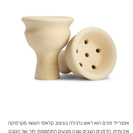
אפגרייד פורם הוא ראש נרגילה בעיצוב קלאסי העשוי מקרמיקה
איכותית. הדפנים העבים שבה מונעים התחממות יתר של הטבק