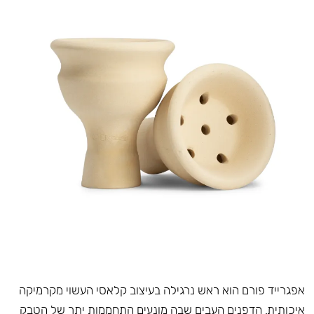
אפגרייד פורם הוא ראש נרגילה בעיצוב קלאסי העשוי מקרמיקה
איכותית. הדפנים העבים שבה מונעים התחממות יתר של הטבק