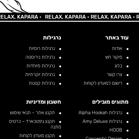
AX, KAPARA •
RELAX, KAPARA •
RELAX, KAPARA •
REL
עוד באתר
נרגילות
אודות
נרגילות רוסיות
מיקור חוץ
נרגילות נירוסטה
בלוג
נרגילות מיוחדות
צרו קשר
נרגילות יוקרתיות
רישום למועדון לקוחות
נרגילות קטנות
מתוגים מובילים
חשבון ומדיניות
נרגילות Alpha Hookah
תקנון אתר – תנאי שימוש
נרגילות Amy Deluxe
תקנון גיפטכארד – כרטיס
מתנה
HOOB
תקנון מועדון לקוחות
Conceptic Design