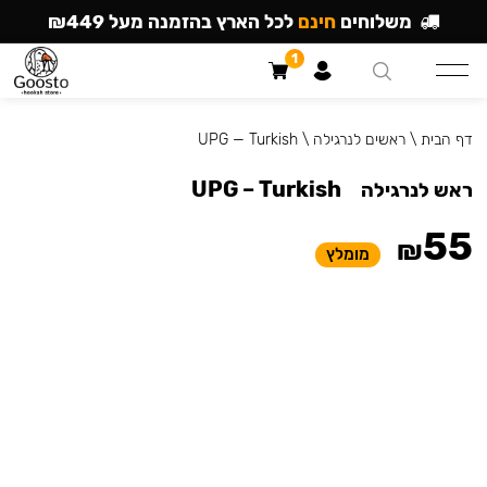
משלוחים
חינם
לכל הארץ בהזמנה מעל ₪449
1
דף הבית
\
ראשים לנרגילה
\
UPG — Turkish
UPG – Turkish
ראש לנרגילה
55
₪
מומלץ