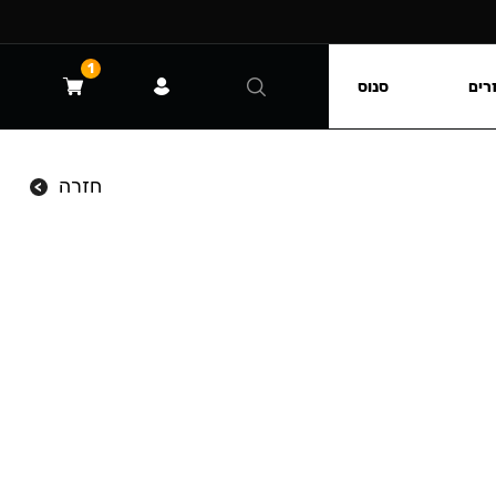
1
רים
סנוס
חזרה