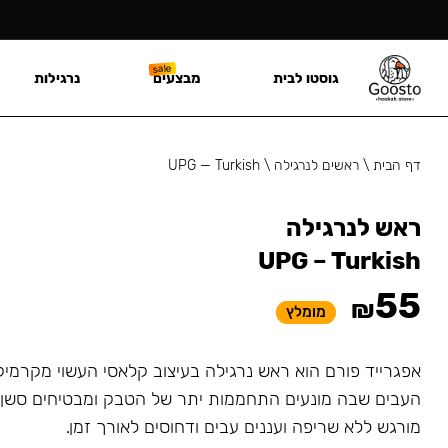
גוסטו לבית
מבצעים
נרגילות
דף הבית
\
ראשים לנרגילה
\
UPG — Turkish
ראש לנרגילה
UPG – Turkish
55
₪
מומלץ
אפגרייד פורם הוא ראש נרגילה בעיצוב קלאסי העשוי מקרמיק
העבים שבה מונעים התחממות יתר של הטבק ומבטיחים סשן א
מורגש ללא שריפה ועננים עבים ודחוסים לאורך זמן.