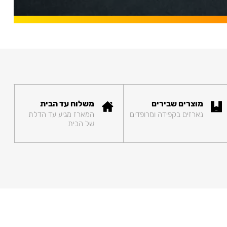
מוצרים שבירים
משלוח עד הבית
נארזים בקפידה ומרופדים
המארז מגיע עד הדלת
של הבית