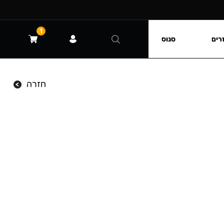
1
רים
סנוס
חזרה