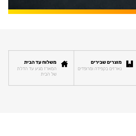
מוצרים שבירים
משלוח עד הבית
נארזים בקפידה ומרופדים
המארז מגיע עד הדלת
של הבית