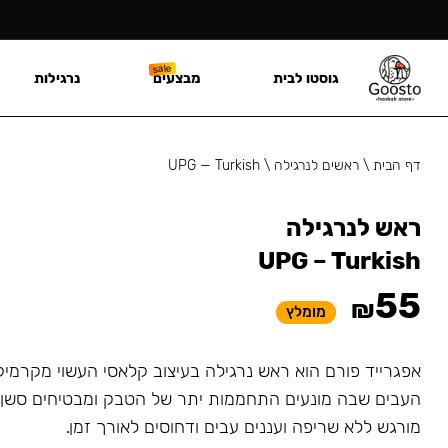
גוסטו לבית
מבצעים
נרגילות
דף הבית
\
ראשים לנרגילה
\
UPG — Turkish
ראש לנרגילה
UPG – Turkish
55
₪
מומלץ
אפגרייד פורם הוא ראש נרגילה בעיצוב קלאסי העשוי מקרמיק
העבים שבה מונעים התחממות יתר של הטבק ומבטיחים סשן א
מורגש ללא שריפה ועננים עבים ודחוסים לאורך זמן.