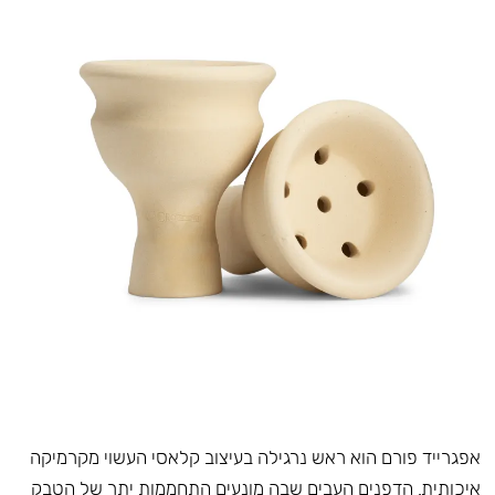
אפגרייד פורם הוא ראש נרגילה בעיצוב קלאסי העשוי מקרמיקה
איכותית. הדפנים העבים שבה מונעים התחממות יתר של הטבק