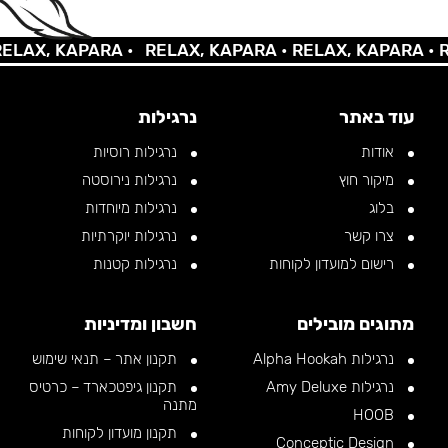
AX, KAPARA •
RELAX, KAPARA •
RELAX, KAPARA •
REL
עוד באתר
נרגילות
אודות
נרגילות רוסיות
מיקור חוץ
נרגילות נירוסטה
בלוג
נרגילות מיוחדות
צרו קשר
נרגילות יוקרתיות
רישום למועדון לקוחות
נרגילות קטנות
מתוגים מובילים
חשבון ומדיניות
נרגילות Alpha Hookah
תקנון אתר – תנאי שימוש
נרגילות Amy Deluxe
תקנון גיפטכארד – כרטיס
מתנה
HOOB
תקנון מועדון לקוחות
Conceptic Design