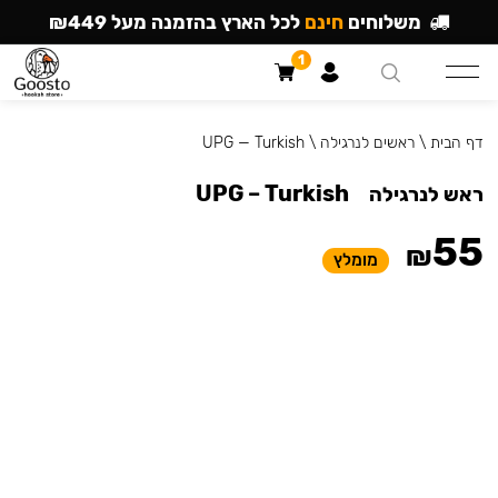
משלוחים
חינם
לכל הארץ בהזמנה מעל ₪449
1
דף הבית
\
ראשים לנרגילה
\
UPG — Turkish
UPG – Turkish
ראש לנרגילה
55
₪
מומלץ