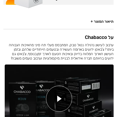
תיאור המוצר +
על Chabacco
ערבוב לעישון נרגילה נטול טבק, המתבסס מעלי תה סיני מהאיכות הגבוהה
ביותר! צ’באקו ידועים בארומה העשירה ובטעמים הייחודיים שלהם, ובזמן
העישון הארוך המלווה בדיוק ובאיכות הטעם לאורך זמן.בנוסף, צ’באקו גם
ידועים בהיותם חברה אידאלית לבניית מיקסולוגיות וערבוב טעמים משובח!