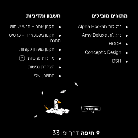
מתוגים מובילים
חשבון ומדיניות
נרגילות Alpha Hookah
תקנון אתר – תנאי שימוש
נרגילות Amy Deluxe
תקנון גיפטכארד – כרטיס
מתנה
HOOB
תקנון מועדון לקוחות
Conceptic Design
מדיניות פרטיות
?
DSH
הצהרת נגישות
החשבון שלי
חיפה
דרך יפו 33