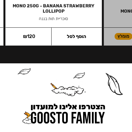
MONO 250G – BANANA STRAWBERRY
LOLLIPOP
MONO
סוכריית תות בננה
מומלץ
הוסף לסל
120
₪
הצטרפו אלינו למועדון
כאן מקבלים יותר — הטבות, עדכונים והפתעות בלעדיות.