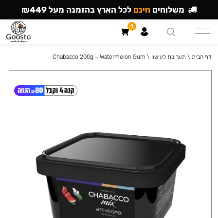
משלוחים
חינם
לכל הארץ בהזמנה מעל ₪449
1
דף הבית
\
תערובת לעישון
\
Chabacco 200g – Watermelon Gum