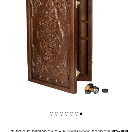
שש-בש
של חברת WoodGames – מוצר פרימיום בעבודת יד.