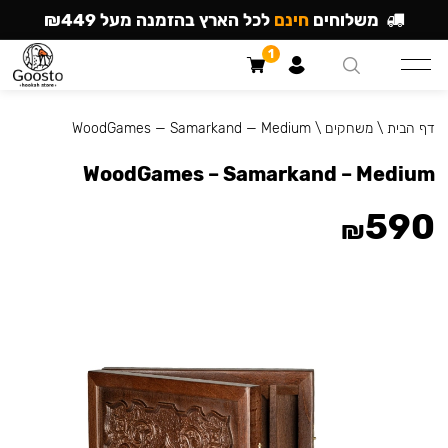
משלוחים
חינם
לכל הארץ בהזמנה מעל ₪449
1
דף הבית
\
משחקים
\
WoodGames — Samarkand — Medium
WoodGames – Samarkand – Medium
590
₪