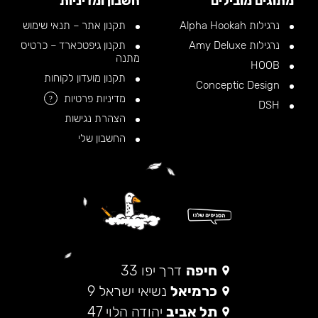
מתוגים מובילים
חשבון ומדיניות
נרגילות Alpha Hookah
תקנון אתר – תנאי שימוש
נרגילות Amy Deluxe
תקנון גיפטכארד – כרטיס
מתנה
HOOB
תקנון מועדון לקוחות
Conceptic Design
מדיניות פרטיות
?
DSH
הצהרת נגישות
החשבון שלי
חיפה
דרך יפו 33
כרמיאל
נשיאי ישראל 9
תל אביב
יהודה הלוי 47