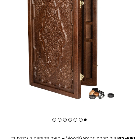
שש-בש
של חברת WoodGames – מוצר פרימיום בעבודת יד.