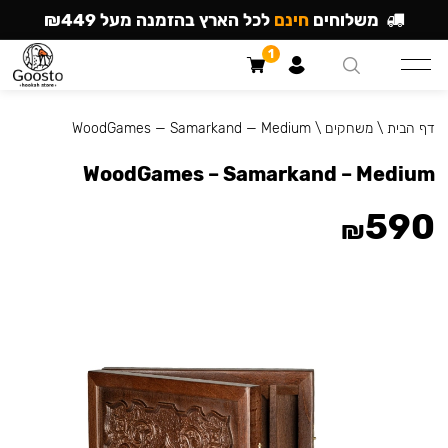
משלוחים
חינם
לכל הארץ בהזמנה מעל ₪449
1
דף הבית
\
משחקים
\
WoodGames — Samarkand — Medium
WoodGames – Samarkand – Medium
590
₪