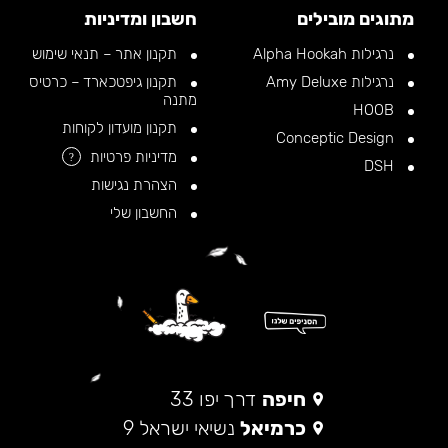
מתוגים מובילים
חשבון ומדיניות
נרגילות Alpha Hookah
תקנון אתר – תנאי שימוש
נרגילות Amy Deluxe
תקנון גיפטכארד – כרטיס
מתנה
HOOB
תקנון מועדון לקוחות
Conceptic Design
מדיניות פרטיות
?
DSH
הצהרת נגישות
החשבון שלי
חיפה
דרך יפו 33
כרמיאל
נשיאי ישראל 9