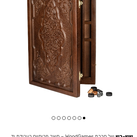
שש-בש
של חברת WoodGames – מוצר פרימיום בעבודת יד.