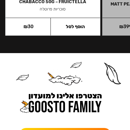
CHABACCO 50G – FRUICTELLA
MATT PE
סוכריות פרוטלה
39
₪
הוסף לסל
30
₪
הצטרפו אלינו למועדון
כאן מקבלים יותר — הטבות, עדכונים והפתעות בלעדיות.