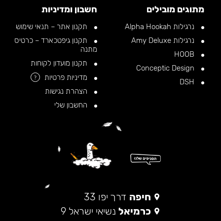
מתוגים מובילים
חשבון ומדיניות
נרגילות Alpha Hookah
תקנון אתר – תנאי שימוש
נרגילות Amy Deluxe
תקנון גיפטכארד – כרטיס
מתנה
HOOB
תקנון מועדון לקוחות
Conceptic Design
מדיניות פרטיות
?
DSH
הצהרת נגישות
החשבון שלי
חיפה
דרך יפו 33
כרמיאל
נשיאי ישראל 9