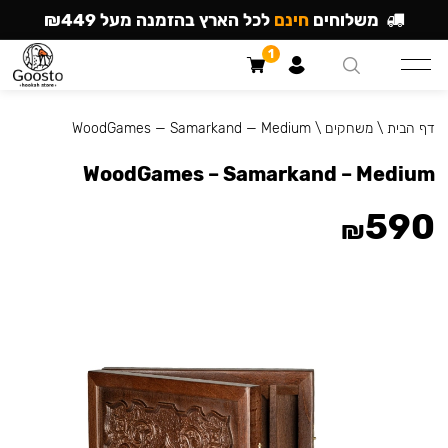
משלוחים
חינם
לכל הארץ בהזמנה מעל ₪449
1
דף הבית
\
משחקים
\
WoodGames — Samarkand — Medium
WoodGames – Samarkand – Medium
590
₪