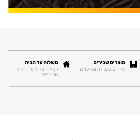
מוצרים שבירים
משלוח עד הבית
נארזים בקפידה ומרופדים
המארז מגיע עד הדלת
של הבית