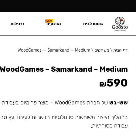
גוסטו לבית
מבצעים
נרגילות
דף הבית
\
משחקים
\
WoodGames — Samarkand — Medium
WoodGames – Samarkand – Medium
590
₪
שש-בש
של חברת WoodGames – מוצר פרימיום בעבודת יד.
בתהליך הייצור משומשות טכנולוגיות חדשניות לעיבוד עץ טבע
עבודה מסורתיות,