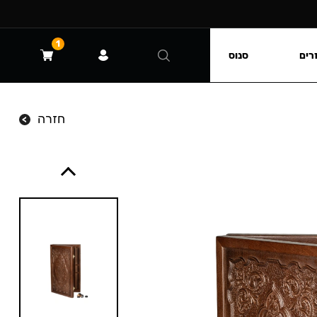
1
רים
סנוס
חזרה