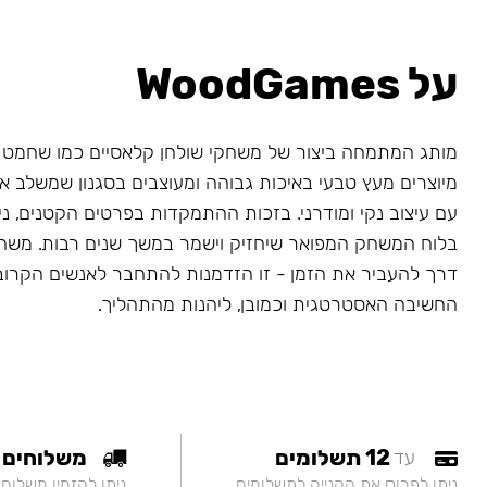
על WoodGames
מותג המתמחה ביצור של משחקי שולחן קלאסיים כמו שחמט 
מיוצרים מעץ טבעי באיכות גבוהה ומעוצבים בסגנון שמשלב א
עם עיצוב נקי ומודרני. בזכות ההתמקדות בפרטים הקטנים, ני
בלוח המשחק המפואר שיחזיק וישמר במשך שנים רבות. משחק
דרך להעביר את הזמן - זו הזדמנות להתחבר לאנשים הקרובי
החשיבה האסטרטגית וכמובן, ליהנות מהתהליך.
12 תשלומים
משלוחים
עד
ניתן לפרוס את הקנייה לתשלומים
ניתן להזמין משלוח