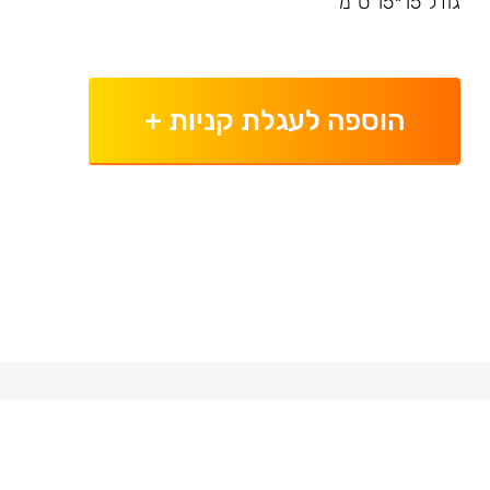
גודל 15*15 ס”מ
הוספה לעגלת קניות
+