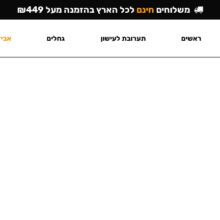
משלוחים
חינם
לכל הארץ בהזמנה מעל ₪449
ראשים
תערובת לעישון
גחלים
אביז