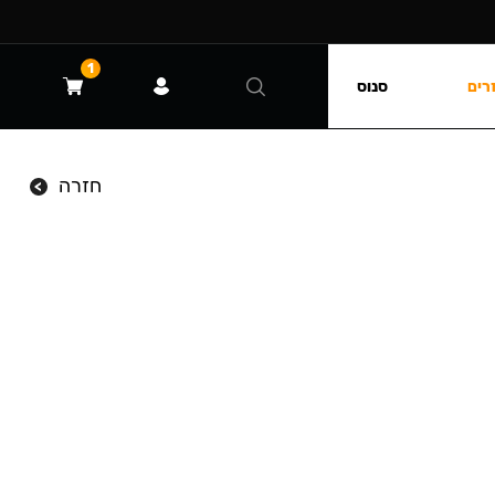
1
רים
סנוס
חזרה