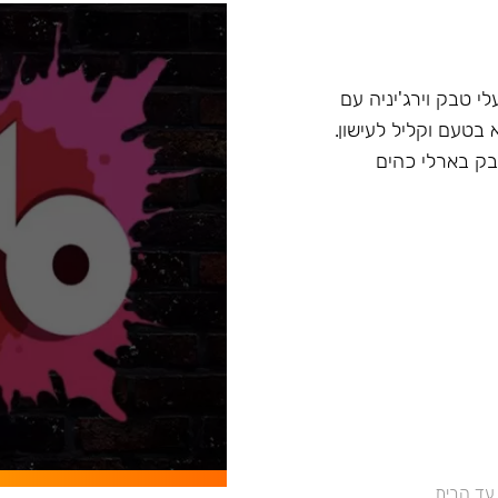
י טבק וירג'יניה עם
 בטעם וקליל לעישון.
בק בארלי כהים
 עד הבית