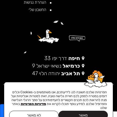
הצהרת נגישות
החשבון שלי
חיפה
דרך יפו 33
כרמיאל
נשיאי ישראל 9
תל אביב
יהודה הלוי 47
הפרטיות שלכם חשובה לנו. לידיעתכם, אנו משתמשים ב-Cookies וכלים
דומים במטרה לספק לכם חוויית גלישה טובה, זאת למטרות אנליטיות ועל
INSTAGRAM
WHATSAPP
מנת להראות לכם תכנים הקשורים להעדפותיכם על סמך הרגלי הגלישה
והפרופיל שלכם. למידע נוסף תוכלו לקרוא את
מדיניות הפרטיות
באתר
שלנו.
© כל הזכויות שמורות ל 2024 GOOSTO
מאשר
לא מאשר