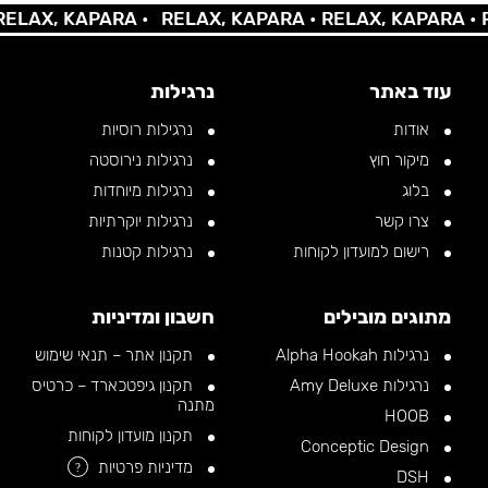
ELAX, KAPARA •
RELAX, KAPARA •
RELAX, KAPARA •
R
עוד באתר
נרגילות
אודות
נרגילות רוסיות
מיקור חוץ
נרגילות נירוסטה
בלוג
נרגילות מיוחדות
צרו קשר
נרגילות יוקרתיות
רישום למועדון לקוחות
נרגילות קטנות
מתוגים מובילים
חשבון ומדיניות
נרגילות Alpha Hookah
תקנון אתר – תנאי שימוש
נרגילות Amy Deluxe
תקנון גיפטכארד – כרטיס
מתנה
HOOB
תקנון מועדון לקוחות
Conceptic Design
מדיניות פרטיות
?
DSH