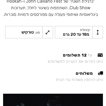
"נרגילת השנה" של John Calliano Fest ו-Hookah
Club Show, השתתפות בשיגור לחלל, תערוכות
בינליאומיות ושיתופי פעולה עם מפורסמים ודמויות מוכרות.
קיבולת
טורקיש
סוג
מ18 עד 20 גרם
12 תשלומים
עד
ניתן לפרוס את הקנייה לתשלומים
משלוחים
ניתן להזמין משלוח עד הבית