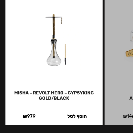
MISHA – REVOLT HERO – GYPSYKING
GOLD/BLACK
A
14
₪
הוסף לסל
979
₪