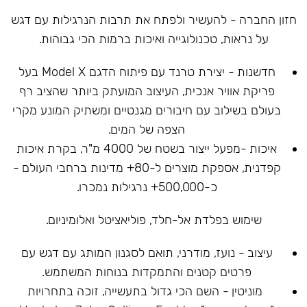
חזון החברה - להעשיר ולפתח את תרבות הנרגילות עם דגש
על נראות, טכנולוגייה ואיכות ברמות הכי גבוהות.
חדשנות - יצירת טרנד עם פיתוח הדגם Model X בעל
פריקת אוויר אנכית, העיצוב המועתק ביותר שהציב רף
בעולם בשילוב עם חיבורים מגנטיים ומשתיק המונע מקרי
הצפה של המים.
איכות -מפעל ייצור בשטח של 4000 מ"ר, בקרת איכות
קפדנית, אספקת מוצרים ל-80+ מדינות ברחבי העולם -
כ-500,000+ נרגילות נמכרו.
שימוש בפלדת אל-חלד, פוליאציטל ואלומיניום.
עיצוב - נועז, מודרני, תואם לסגנון המותג עם דגש עם
פרטים קטנים והתמקדות בנוחות המשתמש.
מוניטין - השם הכי גדול בתעשייה, זוכה בתחרויות