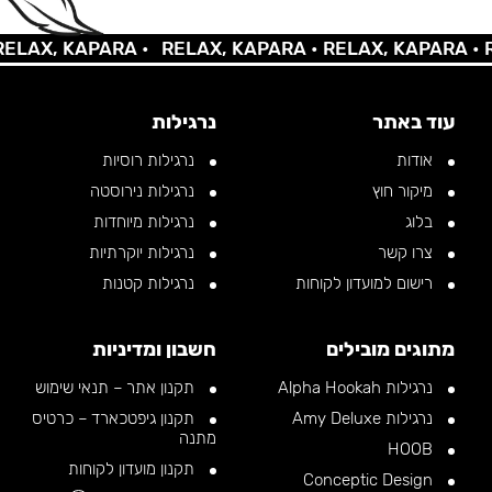
X, KAPARA •
RELAX, KAPARA •
RELAX, KAPARA •
RELA
עוד באתר
נרגילות
אודות
נרגילות רוסיות
מיקור חוץ
נרגילות נירוסטה
בלוג
נרגילות מיוחדות
צרו קשר
נרגילות יוקרתיות
רישום למועדון לקוחות
נרגילות קטנות
מתוגים מובילים
חשבון ומדיניות
נרגילות Alpha Hookah
תקנון אתר – תנאי שימוש
נרגילות Amy Deluxe
תקנון גיפטכארד – כרטיס
מתנה
HOOB
תקנון מועדון לקוחות
Conceptic Design