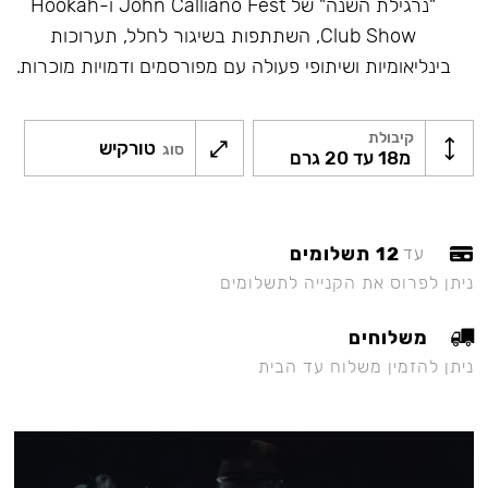
"נרגילת השנה" של John Calliano Fest ו-Hookah
Club Show, השתתפות בשיגור לחלל, תערוכות
בינליאומיות ושיתופי פעולה עם מפורסמים ודמויות מוכרות.
קיבולת
טורקיש
סוג
מ18 עד 20 גרם
12 תשלומים
עד
ניתן לפרוס את הקנייה לתשלומים
משלוחים
ניתן להזמין משלוח עד הבית