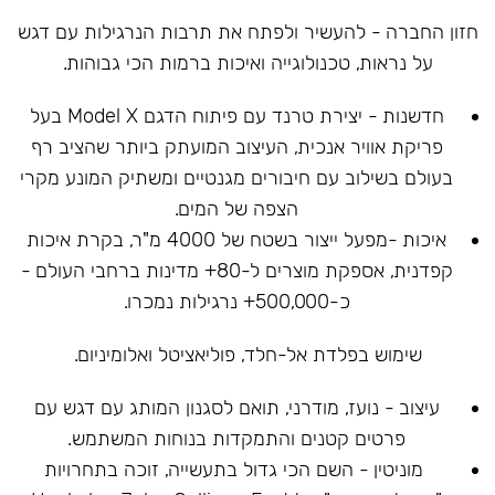
חזון החברה - להעשיר ולפתח את תרבות הנרגילות עם דגש
על נראות, טכנולוגייה ואיכות ברמות הכי גבוהות.
חדשנות - יצירת טרנד עם פיתוח הדגם Model X בעל
פריקת אוויר אנכית, העיצוב המועתק ביותר שהציב רף
בעולם בשילוב עם חיבורים מגנטיים ומשתיק המונע מקרי
הצפה של המים.
איכות -מפעל ייצור בשטח של 4000 מ"ר, בקרת איכות
קפדנית, אספקת מוצרים ל-80+ מדינות ברחבי העולם -
כ-500,000+ נרגילות נמכרו.
שימוש בפלדת אל-חלד, פוליאציטל ואלומיניום.
עיצוב - נועז, מודרני, תואם לסגנון המותג עם דגש עם
פרטים קטנים והתמקדות בנוחות המשתמש.
מוניטין - השם הכי גדול בתעשייה, זוכה בתחרויות