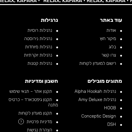
X, KAPARA •
RELAX, KAPARA •
RELAX, KAPARA •
RELA
עוד באתר
נרגילות
אודות
נרגילות רוסיות
מיקור חוץ
נרגילות נירוסטה
בלוג
נרגילות מיוחדות
צרו קשר
נרגילות יוקרתיות
רישום למועדון לקוחות
נרגילות קטנות
מתוגים מובילים
חשבון ומדיניות
נרגילות Alpha Hookah
תקנון אתר – תנאי שימוש
נרגילות Amy Deluxe
תקנון גיפטכארד – כרטיס
מתנה
HOOB
תקנון מועדון לקוחות
Conceptic Design
מדיניות פרטיות
?
DSH
הצהרת נגישות