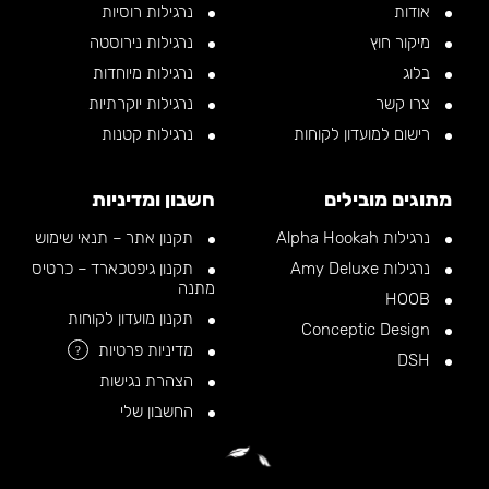
אודות
נרגילות רוסיות
מיקור חוץ
נרגילות נירוסטה
בלוג
נרגילות מיוחדות
צרו קשר
נרגילות יוקרתיות
רישום למועדון לקוחות
נרגילות קטנות
מתוגים מובילים
חשבון ומדיניות
נרגילות Alpha Hookah
תקנון אתר – תנאי שימוש
נרגילות Amy Deluxe
תקנון גיפטכארד – כרטיס
מתנה
HOOB
תקנון מועדון לקוחות
Conceptic Design
מדיניות פרטיות
?
DSH
הצהרת נגישות
החשבון שלי