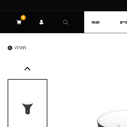
1
רים
סנוס
חזרה