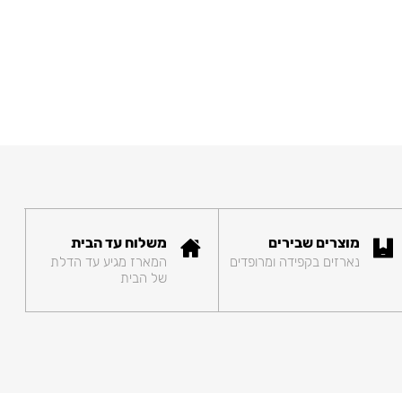
מוצרים שבירים
משלוח עד הבית
נארזים בקפידה ומרופדים
המארז מגיע עד הדלת
של הבית