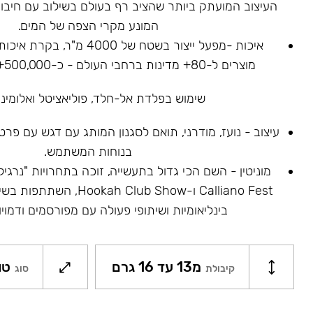
העיצוב המועתק ביותר שהציב רף בעולם בשילוב עם חיבור
המונע מקרי הצפה של המים.
איכות -מפעל ייצור בשטח של 4000
מוצרים ל-80+ מדינות ברחבי העולם - כ-500,000+ נרגילות נמכרו.
שימוש בפלדת אל-חלד, פוליאציטל ואלומיניו
עיצוב - נועז, מודרני, תואם לסגנון המותג עם דגש עם פר
בנוחות המשתמש.
Calliano Fest ו-ah Club Show
בינליאומיות ושיתופי פעולה עם מפורסמים ודמויו
מ13 עד 16 גרם
טו
קיבולת
סוג