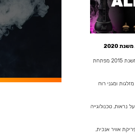
Alpha Hookah - החברה המובילה בתעשיית הנרגילות שמשנת 2015 מפתחת
מזלגות ומגני רוח
 נראות, טכנולוגייה
רנד עם פיתוח הדגם Model X בעל פריקת אוויר אנכית,