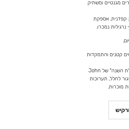
ים מגנטיים ומשתיק
 מ"ר, בקרת איכות קפדנית, אספקת
ם.
טים קטנים והתמקדות
מוניטין - השם הכי גדול בתעשייה, זוכה בתחרויות "נרגילת השנה" של John
Hook, השתתפות בשיגור לחלל, תערוכות
ת מוכרות.
רקיש