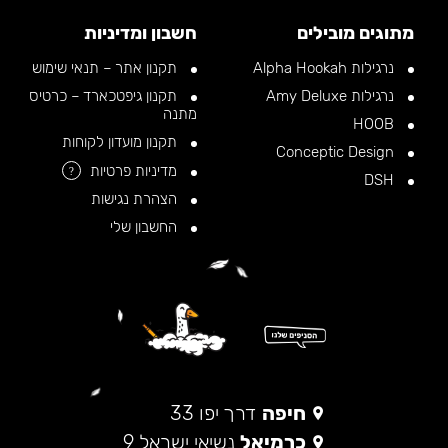
מתוגים מובילים
חשבון ומדיניות
נרגילות Alpha Hookah
תקנון אתר – תנאי שימוש
נרגילות Amy Deluxe
תקנון גיפטכארד – כרטיס
מתנה
HOOB
תקנון מועדון לקוחות
Conceptic Design
מדיניות פרטיות
?
DSH
הצהרת נגישות
החשבון שלי
חיפה
דרך יפו 33
כרמיאל
נשיאי ישראל 9