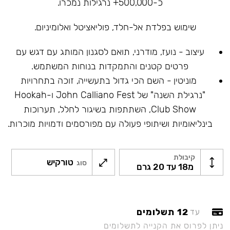
כ-500,000+ נרגילות נמכרו.
שימוש בפלדת אל-חלד, פוליאציטל ואלומיניום.
עיצוב - נועז, מודרני, תואם לסגנון המותג עם דגש עם
פרטים קטנים והתמקדות בנוחות המשתמש.
מוניטין - השם הכי גדול בתעשייה, זוכה בתחרויות
"נרגילת השנה" של John Calliano Fest ו-Hookah
Club Show, השתתפות בשיגור לחלל, תערוכות
בינליאומיות ושיתופי פעולה עם מפורסמים ודמויות מוכרות.
קיבולת
טורקיש
סוג
מ18 עד 20 גרם
12 תשלומים
עד
ניתן לפרוס את הקנייה לתשלומים