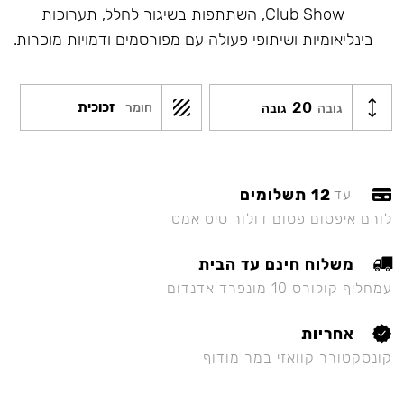
Club Show, השתתפות בשיגור לחלל, תערוכות
בינליאומיות ושיתופי פעולה עם מפורסמים ודמויות מוכרות.
20
זכוכית
חומר
גובה
גובה
12 תשלומים
עד
לורם איפסום פסום דולור סיט אמט
משלוח חינם עד הבית
עמחליף קולורס 10 מונפרד אדנדום
אחריות
קונסקטורר קוואזי במר מודוף