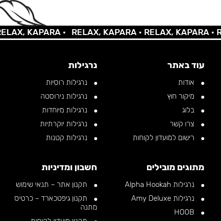
X, KAPARA •
RELAX, KAPARA •
RELAX, KAPARA •
RELA
עוד באתר
נרגילות
אודות
נרגילות רוסיות
מיקור חוץ
נרגילות נירוסטה
בלוג
נרגילות מיוחדות
צרו קשר
נרגילות יוקרתיות
רישום למועדון לקוחות
נרגילות קטנות
מתוגים מובילים
חשבון ומדיניות
נרגילות Alpha Hookah
תקנון אתר – תנאי שימוש
נרגילות Amy Deluxe
תקנון גיפטכארד – כרטיס
מתנה
HOOB