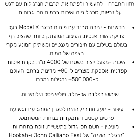
חזון החברה - להעשיר ולפתח את תרבות הנרגילות עם דגש
על נראות, טכנולוגייה ואיכות ברמות הכי גבוהות.
חדשנות - יצירת טרנד עם פיתוח הדגם Model X בעל
פריקת אוויר אנכית, העיצוב המועתק ביותר שהציב רף
בעולם בשילוב עם חיבורים מגנטיים ומשתיק המונע מקרי
הצפה של המים.
איכות -מפעל ייצור בשטח של 4000 מ"ר, בקרת איכות
קפדנית, אספקת מוצרים ל-80+ מדינות ברחבי העולם -
כ-500,000+ נרגילות נמכרו.
שימוש בפלדת אל-חלד, פוליאציטל ואלומיניום.
עיצוב - נועז, מודרני, תואם לסגנון המותג עם דגש עם
פרטים קטנים והתמקדות בנוחות המשתמש.
מוניטין - השם הכי גדול בתעשייה, זוכה בתחרויות
"נרגילת השנה" של John Calliano Fest ו-Hookah