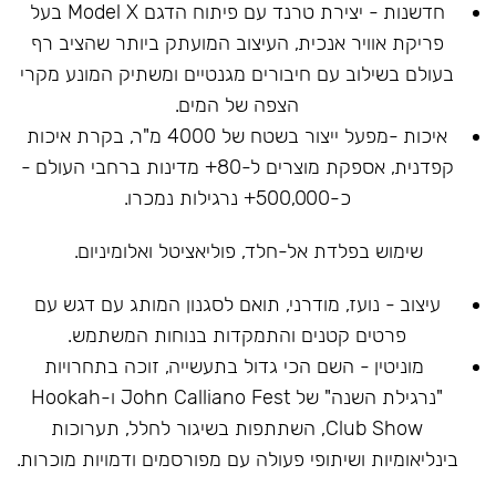
חדשנות - יצירת טרנד עם פיתוח הדגם Model X בעל
פריקת אוויר אנכית, העיצוב המועתק ביותר שהציב רף
בעולם בשילוב עם חיבורים מגנטיים ומשתיק המונע מקרי
הצפה של המים.
איכות -מפעל ייצור בשטח של 4000 מ"ר, בקרת איכות
קפדנית, אספקת מוצרים ל-80+ מדינות ברחבי העולם -
כ-500,000+ נרגילות נמכרו.
שימוש בפלדת אל-חלד, פוליאציטל ואלומיניום.
עיצוב - נועז, מודרני, תואם לסגנון המותג עם דגש עם
פרטים קטנים והתמקדות בנוחות המשתמש.
מוניטין - השם הכי גדול בתעשייה, זוכה בתחרויות
"נרגילת השנה" של John Calliano Fest ו-Hookah
Club Show, השתתפות בשיגור לחלל, תערוכות
בינליאומיות ושיתופי פעולה עם מפורסמים ודמויות מוכרות.