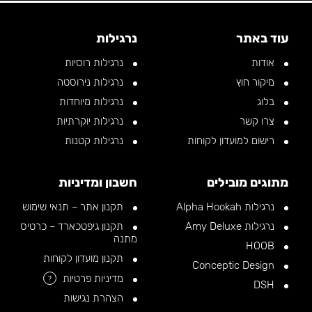
עוד באתר
נרגילות
אודות
נרגילות רוסיות
מיקור חוץ
נרגילות נירוסטה
בלוג
נרגילות מיוחדות
צרו קשר
נרגילות יוקרתיות
רישום למועדון לקוחות
נרגילות קטנות
מתוגים מובילים
חשבון ומדיניות
נרגילות Alpha Hookah
תקנון אתר – תנאי שימוש
נרגילות Amy Deluxe
תקנון גיפטכארד – כרטיס
מתנה
HOOB
תקנון מועדון לקוחות
Conceptic Design
מדיניות פרטיות
?
DSH
הצהרת נגישות