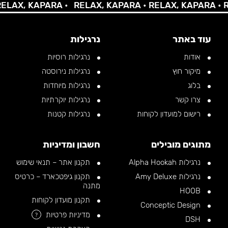
X, KAPARA •
RELAX, KAPARA •
RELAX, KAPARA •
RELA
עוד באתר
נרגילות
אודות
נרגילות רוסיות
מיקור חוץ
נרגילות נירוסטה
בלוג
נרגילות מיוחדות
צרו קשר
נרגילות יוקרתיות
רישום למועדון לקוחות
נרגילות קטנות
מתוגים מובילים
חשבון ומדיניות
נרגילות Alpha Hookah
תקנון אתר – תנאי שימוש
נרגילות Amy Deluxe
תקנון גיפטכארד – כרטיס
מתנה
HOOB
תקנון מועדון לקוחות
Conceptic Design
מדיניות פרטיות
?
DSH