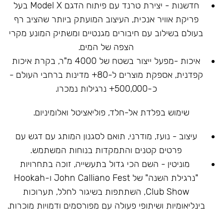
חדשנות - יצירת טרנד עם פיתוח הדגם Model X בעל
פריקת אוויר אנכית, העיצוב המועתק ביותר שהציב רף
בעולם בשילוב עם חיבורים מגנטיים ומשתיק המונע מקרי
הצפה של המים.
איכות -מפעל ייצור בשטח של 4000 מ"ר, בקרת איכות
קפדנית, אספקת מוצרים ל-80+ מדינות ברחבי העולם -
כ-500,000+ נרגילות נמכרו.
שימוש בפלדת אל-חלד, פוליאציטל ואלומיניום.
עיצוב - נועז, מודרני, תואם לסגנון המותג עם דגש עם
פרטים קטנים והתמקדות בנוחות המשתמש.
מוניטין - השם הכי גדול בתעשייה, זוכה בתחרויות
"נרגילת השנה" של John Calliano Fest ו-Hookah
Club Show, השתתפות בשיגור לחלל, תערוכות
בינליאומיות ושיתופי פעולה עם מפורסמים ודמויות מוכרות.