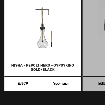
MISHA – REVOLT HERO – GYPSYKING
GOLD/BLACK
3
₪
הוסף לסל
979
₪