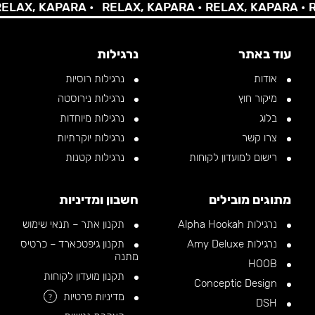
X, KAPARA •
RELAX, KAPARA •
RELAX, KAPARA •
RELA
עוד באתר
נרגילות
אודות
נרגילות רוסיות
מיקור חוץ
נרגילות נירוסטה
בלוג
נרגילות מיוחדות
צרו קשר
נרגילות יוקרתיות
רישום למועדון לקוחות
נרגילות קטנות
מתוגים מובילים
חשבון ומדיניות
נרגילות Alpha Hookah
תקנון אתר – תנאי שימוש
נרגילות Amy Deluxe
תקנון גיפטכארד – כרטיס
מתנה
HOOB
תקנון מועדון לקוחות
Conceptic Design
מדיניות פרטיות
?
DSH