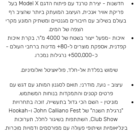
חדשנות - יצירת טרנד עם פיתוח הדגם Model X בעל
פריקת אוויר אנכית, העיצוב המועתק ביותר שהציב רף
בעולם בשילוב עם חיבורים מגנטיים ומשתיק המונע מקרי
הצפה של המים.
איכות -מפעל ייצור בשטח של 4000 מ"ר, בקרת איכות
קפדנית, אספקת מוצרים ל-80+ מדינות ברחבי העולם -
כ-500,000+ נרגילות נמכרו.
שימוש בפלדת אל-חלד, פוליאציטל ואלומיניום.
עיצוב - נועז, מודרני, תואם לסגנון המותג עם דגש עם
פרטים קטנים והתמקדות בנוחות המשתמש.
מוניטין - השם הכי גדול בתעשייה, זוכה בתחרויות
"נרגילת השנה" של John Calliano Fest ו-Hookah
Club Show, השתתפות בשיגור לחלל, תערוכות
בינליאומיות ושיתופי פעולה עם מפורסמים ודמויות מוכרות.