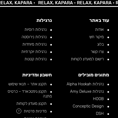
X, KAPARA •
RELAX, KAPARA •
RELAX, KAPARA •
RELA
עוד באתר
נרגילות
אודות
נרגילות רוסיות
מיקור חוץ
נרגילות נירוסטה
בלוג
נרגילות מיוחדות
צרו קשר
נרגילות יוקרתיות
רישום למועדון לקוחות
נרגילות קטנות
מתוגים מובילים
חשבון ומדיניות
נרגילות Alpha Hookah
תקנון אתר – תנאי שימוש
נרגילות Amy Deluxe
תקנון גיפטכארד – כרטיס
מתנה
HOOB
תקנון מועדון לקוחות
Conceptic Design
מדיניות פרטיות
?
DSH