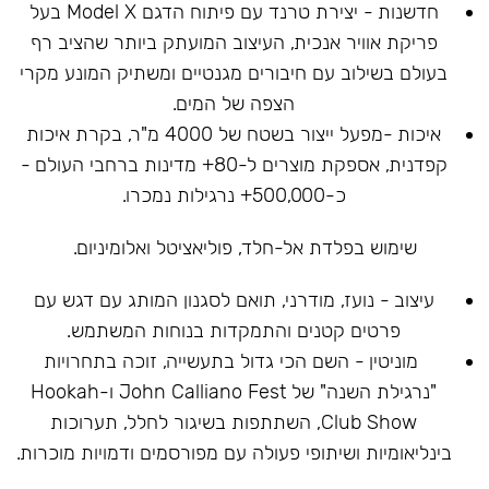
חדשנות - יצירת טרנד עם פיתוח הדגם Model X בעל
פריקת אוויר אנכית, העיצוב המועתק ביותר שהציב רף
בעולם בשילוב עם חיבורים מגנטיים ומשתיק המונע מקרי
הצפה של המים.
איכות -מפעל ייצור בשטח של 4000 מ"ר, בקרת איכות
קפדנית, אספקת מוצרים ל-80+ מדינות ברחבי העולם -
כ-500,000+ נרגילות נמכרו.
שימוש בפלדת אל-חלד, פוליאציטל ואלומיניום.
עיצוב - נועז, מודרני, תואם לסגנון המותג עם דגש עם
פרטים קטנים והתמקדות בנוחות המשתמש.
מוניטין - השם הכי גדול בתעשייה, זוכה בתחרויות
"נרגילת השנה" של John Calliano Fest ו-Hookah
Club Show, השתתפות בשיגור לחלל, תערוכות
בינליאומיות ושיתופי פעולה עם מפורסמים ודמויות מוכרות.