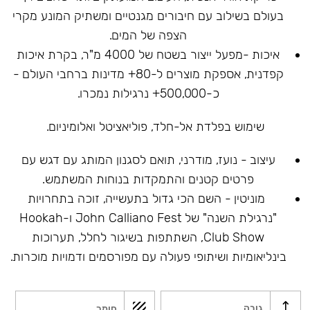
בעולם בשילוב עם חיבורים מגנטיים ומשתיק המונע מקרי
הצפה של המים.
איכות -מפעל ייצור בשטח של 4000 מ"ר, בקרת איכות
קפדנית, אספקת מוצרים ל-80+ מדינות ברחבי העולם -
כ-500,000+ נרגילות נמכרו.
שימוש בפלדת אל-חלד, פוליאציטל ואלומיניום.
עיצוב - נועז, מודרני, תואם לסגנון המותג עם דגש עם
פרטים קטנים והתמקדות בנוחות המשתמש.
מוניטין - השם הכי גדול בתעשייה, זוכה בתחרויות
"נרגילת השנה" של John Calliano Fest ו-Hookah
Club Show, השתתפות בשיגור לחלל, תערוכות
בינליאומיות ושיתופי פעולה עם מפורסמים ודמויות מוכרות.
גובה
חומר