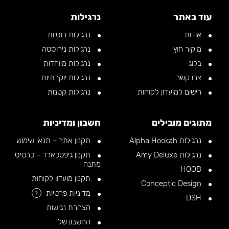
עוד באתר
נרגילות
אודות
נרגילות רוסיות
מיקור חוץ
נרגילות נירוסטה
בלוג
נרגילות מיוחדות
צרו קשר
נרגילות יוקרתיות
רישום למועדון לקוחות
נרגילות קטנות
מתוגים מובילים
חשבון ומדיניות
נרגילות Alpha Hookah
תקנון אתר – תנאי שימוש
נרגילות Amy Deluxe
תקנון גיפטכארד – כרטיס
מתנה
HOOB
תקנון מועדון לקוחות
Conceptic Design
מדיניות פרטיות
?
DSH
הצהרת נגישות
החשבון שלי