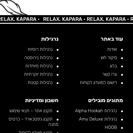
X, KAPARA •
RELAX, KAPARA •
RELAX, KAPARA •
RELA
עוד באתר
נרגילות
אודות
נרגילות רוסיות
מיקור חוץ
נרגילות נירוסטה
בלוג
נרגילות מיוחדות
צרו קשר
נרגילות יוקרתיות
רישום למועדון לקוחות
נרגילות קטנות
מתוגים מובילים
חשבון ומדיניות
נרגילות Alpha Hookah
תקנון אתר – תנאי שימוש
נרגילות Amy Deluxe
תקנון גיפטכארד – כרטיס
מתנה
HOOB
תקנון מועדון לקוחות