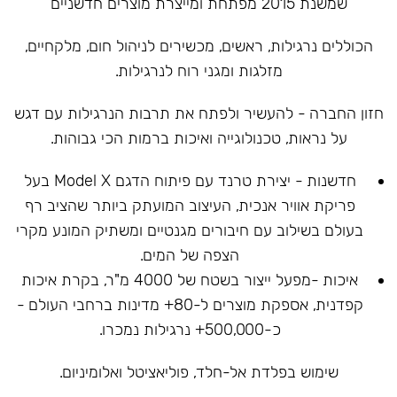
שמשנת 2015 מפתחת ומייצרת מוצרים חדשניים
הכוללים נרגילות, ראשים, מכשירים לניהול חום, מלקחיים,
מזלגות ומגני רוח לנרגילות.
חזון החברה - להעשיר ולפתח את תרבות הנרגילות עם דגש
על נראות, טכנולוגייה ואיכות ברמות הכי גבוהות.
חדשנות - יצירת טרנד עם פיתוח הדגם Model X בעל
פריקת אוויר אנכית, העיצוב המועתק ביותר שהציב רף
בעולם בשילוב עם חיבורים מגנטיים ומשתיק המונע מקרי
הצפה של המים.
איכות -מפעל ייצור בשטח של 4000 מ"ר, בקרת איכות
קפדנית, אספקת מוצרים ל-80+ מדינות ברחבי העולם -
כ-500,000+ נרגילות נמכרו.
שימוש בפלדת אל-חלד, פוליאציטל ואלומיניום.