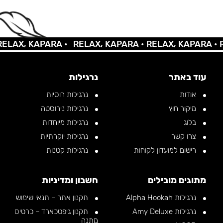
X, KAPARA •
RELAX, KAPARA •
RELAX, KAPARA •
RELA
עוד באתר
נרגילות
אודות
נרגילות רוסיות
מיקור חוץ
נרגילות נירוסטה
בלוג
נרגילות מיוחדות
צרו קשר
נרגילות יוקרתיות
רישום למועדון לקוחות
נרגילות קטנות
מתוגים מובילים
חשבון ומדיניות
נרגילות Alpha Hookah
תקנון אתר – תנאי שימוש
נרגילות Amy Deluxe
תקנון גיפטכארד – כרטיס
מתנה