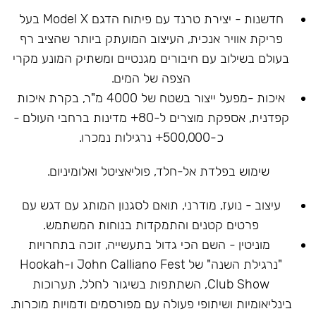
חדשנות - יצירת טרנד עם פיתוח הדגם Model X בעל
פריקת אוויר אנכית, העיצוב המועתק ביותר שהציב רף
בעולם בשילוב עם חיבורים מגנטיים ומשתיק המונע מקרי
הצפה של המים.
איכות -מפעל ייצור בשטח של 4000 מ"ר, בקרת איכות
קפדנית, אספקת מוצרים ל-80+ מדינות ברחבי העולם -
כ-500,000+ נרגילות נמכרו.
שימוש בפלדת אל-חלד, פוליאציטל ואלומיניום.
עיצוב - נועז, מודרני, תואם לסגנון המותג עם דגש עם
פרטים קטנים והתמקדות בנוחות המשתמש.
מוניטין - השם הכי גדול בתעשייה, זוכה בתחרויות
"נרגילת השנה" של John Calliano Fest ו-Hookah
Club Show, השתתפות בשיגור לחלל, תערוכות
בינליאומיות ושיתופי פעולה עם מפורסמים ודמויות מוכרות.