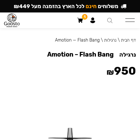
משלוחים
חינם
לכל הארץ בהזמנה מעל ₪449
1
דף הבית
\
נרגילות
\
Amotion — Flash Bang
Amotion – Flash Bang
נרגילה
950
₪