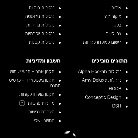
אודות
נרגילות רוסיות
מיקור חוץ
נרגילות נירוסטה
בלוג
נרגילות מיוחדות
צרו קשר
נרגילות יוקרתיות
רישום למועדון לקוחות
נרגילות קטנות
מתוגים מובילים
חשבון ומדיניות
נרגילות Alpha Hookah
תקנון אתר – תנאי שימוש
נרגילות Amy Deluxe
תקנון גיפטכארד – כרטיס
מתנה
HOOB
תקנון מועדון לקוחות
Conceptic Design
מדיניות פרטיות
?
DSH
הצהרת נגישות
החשבון שלי