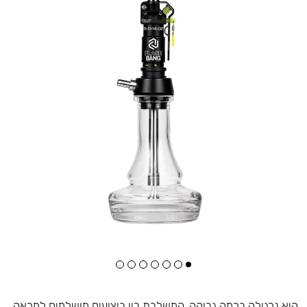
היא נרגילה ברמה גבוהה, המשלבת בין ביצועים מושלמים למראה