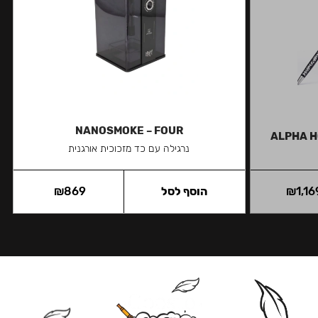
NANOSMOKE – FOUR
ALPHA H
נרגילה עם כד מזכוכית אורגנית
1,16
₪
הוסף לסל
869
₪