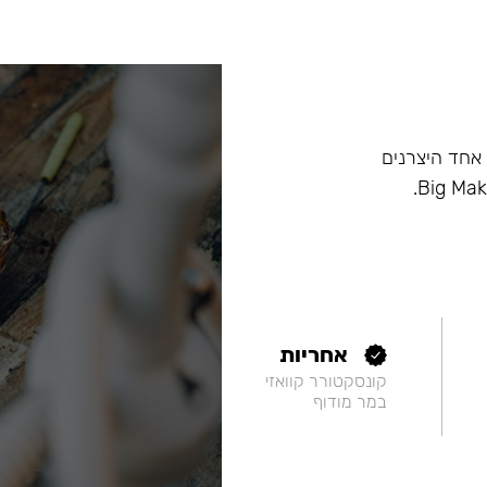
ם, וכיום הוא אחד היצרנים
אחריות
קונסקטורר קוואזי
במר מודוף