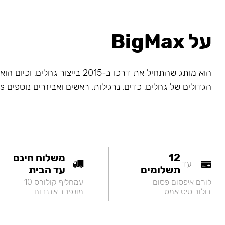
על BigMax
הוא מותג שהתחיל את דרכו ב-2015 בייצור גחלי
הגדולים של גחלים, כדים, נרגילות, ראשים ואביזרים נוספים Big Maks.
12
משלוח חינם
עד
תשלומים
עד הבית
לורם איפסום פסום
עמחליף קולורס 10
דולור סיט אמט
מונפרד אדנדום