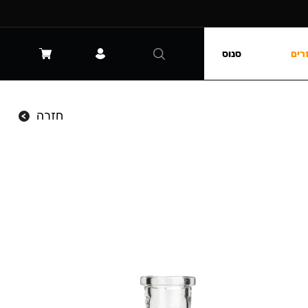
רים
סנוס
חזרה