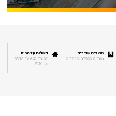
מוצרים שבירים
משלוח עד הבית
נארזים בקפידה ומרופדים
המארז מגיע עד הדלת
של הבית