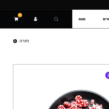
1
רים
סנוס
חזרה