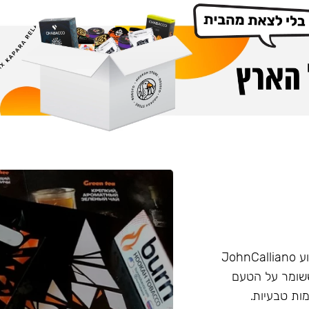
הליין החזק של חברת Burn שזכה בפרס ״טבק השנה״ באירוע JohnCalliano
יכותי וחזק ששומר על הטעם