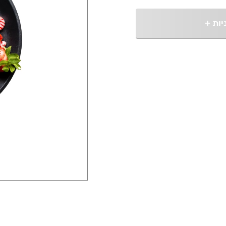
יות
+