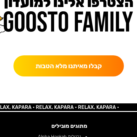
הצטרפו אלינו למועדון
כאן מקבלים יותר — הטבות, עדכונים והפתעות בלעדיות.
קבלו מאיתנו מלא הטבות
 KAPARA •
RELAX, KAPARA •
RELAX, KAPARA •
מתוגים מובילים
נרגילות Alpha Hookah