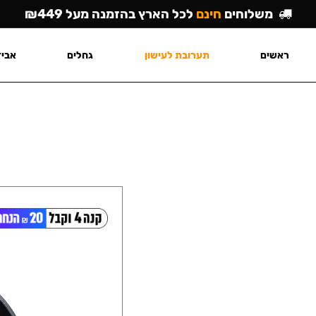
משלוחים
חינם
לכל הארץ בהזמנה מעל ₪449
ראשים
תערובת לעישון
גחלים
אביז