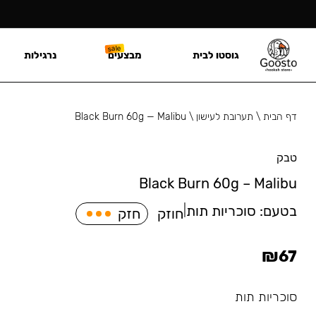
גוסטו לבית
מבצעים
נרגילות
דף הבית
\
תערובת לעישון
\
Black Burn 60g — Malibu
טבק
Black Burn 60g – Malibu
בטעם:
סוכריות תות
|
חוזק
חזק
₪
67
סוכריות תות