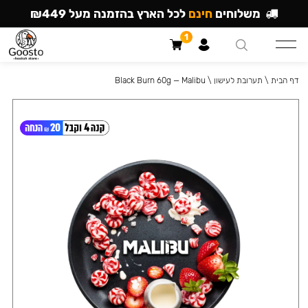
משלוחים
חינם
לכל הארץ בהזמנה מעל ₪449
1
דף הבית
\
תערובת לעישון
\
Black Burn 60g — Malibu