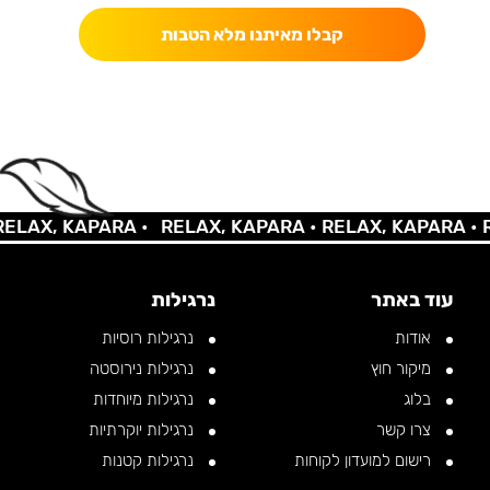
קבלו מאיתנו מלא הטבות
AX, KAPARA •
RELAX, KAPARA •
RELAX, KAPARA •
REL
עוד באתר
נרגילות
אודות
נרגילות רוסיות
מיקור חוץ
נרגילות נירוסטה
בלוג
נרגילות מיוחדות
צרו קשר
נרגילות יוקרתיות
רישום למועדון לקוחות
נרגילות קטנות