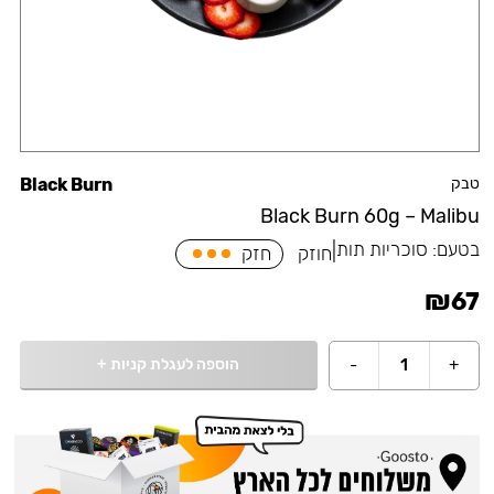
טבק
Black Burn
Black Burn 60g – Malibu
בטעם:
סוכריות תות
|
חוזק
חזק
₪
67
הוספה לעגלת קניות
+
-
1
+