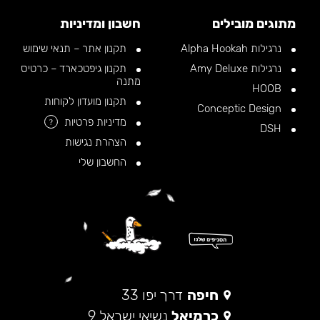
מתוגים מובילים
חשבון ומדיניות
נרגילות Alpha Hookah
תקנון אתר – תנאי שימוש
נרגילות Amy Deluxe
תקנון גיפטכארד – כרטיס
מתנה
HOOB
תקנון מועדון לקוחות
Conceptic Design
מדיניות פרטיות
?
DSH
הצהרת נגישות
החשבון שלי
חיפה
דרך יפו 33
כרמיאל
נשיאי ישראל 9