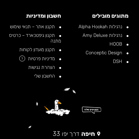
מתוגים מובילים
חשבון ומדיניות
נרגילות Alpha Hookah
תקנון אתר – תנאי שימוש
נרגילות Amy Deluxe
תקנון גיפטכארד – כרטיס
מתנה
HOOB
תקנון מועדון לקוחות
Conceptic Design
מדיניות פרטיות
?
DSH
הצהרת נגישות
החשבון שלי
חיפה
דרך יפו 33