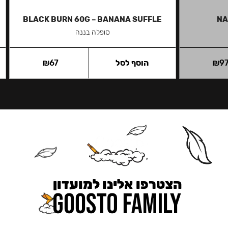
BLACK BURN 60G – BANANA SUFFLE
NA
סופלה בננה
9
₪
הוסף לסל
67
₪
הצטרפו אלינו למועדון
כאן מקבלים יותר — הטבות, עדכונים והפתעות בלעדיות.