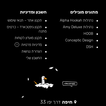
מתוגים מובילים
חשבון ומדיניות
נרגילות Alpha Hookah
תקנון אתר – תנאי שימוש
נרגילות Amy Deluxe
תקנון גיפטכארד – כרטיס
מתנה
HOOB
תקנון מועדון לקוחות
Conceptic Design
מדיניות פרטיות
?
DSH
הצהרת נגישות
החשבון שלי
חיפה
דרך יפו 33