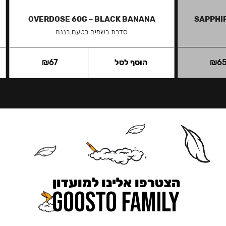
OVERDOSE 60G – BLACK BANANA
SAPPHI
סדרת בשמים בטעם בננה
6
₪
הוסף לסל
67
₪
הצטרפו אלינו למועדון
כאן מקבלים יותר — הטבות, עדכונים והפתעות בלעדיות.