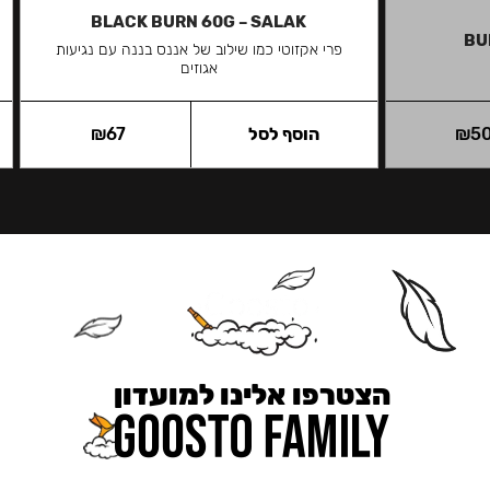
BLACK BURN 60G – SALAK
BU
פרי אקזוטי כמו שילוב של אננס בננה עם נגיעות
אגוזים
5
₪
הוסף לסל
67
₪
הצטרפו אלינו למועדון
כאן מקבלים יותר — הטבות, עדכונים והפתעות בלעדיות.