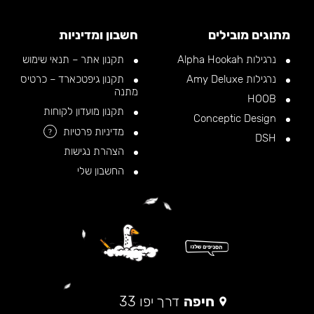
מתוגים מובילים
חשבון ומדיניות
נרגילות Alpha Hookah
תקנון אתר – תנאי שימוש
נרגילות Amy Deluxe
תקנון גיפטכארד – כרטיס
מתנה
HOOB
תקנון מועדון לקוחות
Conceptic Design
מדיניות פרטיות
?
DSH
הצהרת נגישות
החשבון שלי
חיפה
דרך יפו 33