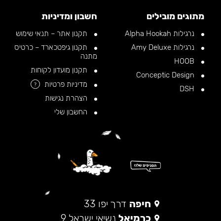
מתוגים מובילים
חשבון ומדיניות
נרגילות Alpha Hookah
תקנון אתר – תנאי שימוש
נרגילות Amy Deluxe
תקנון גיפטכארד – כרטיס
מתנה
HOOB
תקנון מועדון לקוחות
Conceptic Design
מדיניות פרטיות
?
DSH
הצהרת נגישות
החשבון שלי
חיפה
דרך יפו 33
כרמיאל
נשיאי ישראל 9