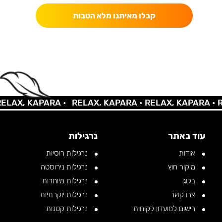
קבלו מאיתנו מלא הטבות
AX, KAPARA •
RELAX, KAPARA •
RELAX, KAPARA •
REL
עוד באתר
נרגילות
אודות
נרגילות רוסיות
מיקור חוץ
נרגילות נירוסטה
בלוג
נרגילות מיוחדות
צרו קשר
נרגילות יוקרתיות
רישום למועדון לקוחות
נרגילות קטנות