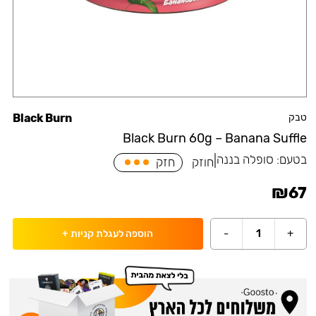
טבק
Black Burn
Black Burn 60g – Banana Suffle
בטעם:
סופלה בננה
|
חוזק
חזק
₪
67
-
1
+
הוספה לעגלת קניות
+