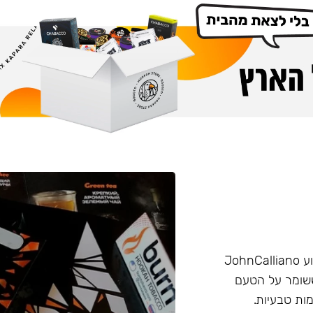
הליין החזק של חברת Burn שזכה בפרס ״טבק השנה״ באירוע JohnCalliano
יכותי וחזק ששומר על הטעם