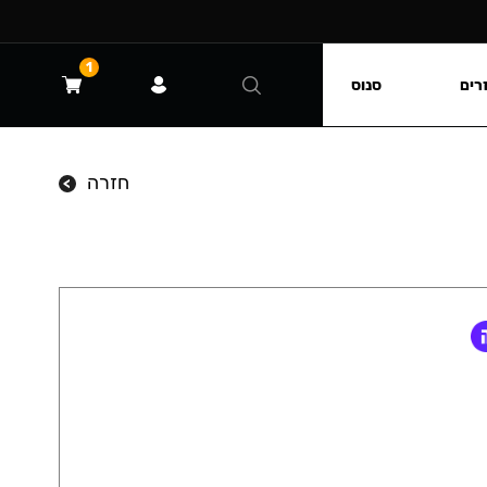
1
רים
סנוס
חזרה