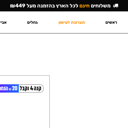
משלוחים
חינם
לכל הארץ בהזמנה מעל ₪449
ראשים
תערובת לעישון
גחלים
אביז