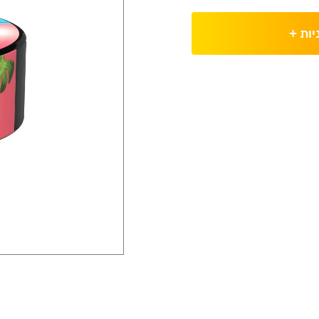
יות
+