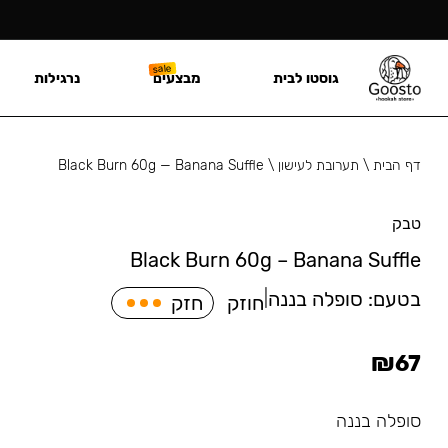
גוסטו לבית
מבצעים
נרגילות
דף הבית
\
תערובת לעישון
\
Black Burn 60g — Banana Suffle
טבק
Black Burn 60g – Banana Suffle
בטעם:
סופלה בננה
|
חוזק
חזק
₪
67
סופלה בננה