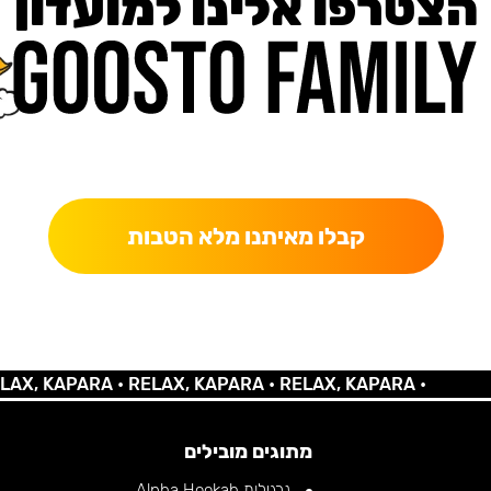
הצטרפו אלינו למועדון
כאן מקבלים יותר — הטבות, עדכונים והפתעות בלעדיות.
קבלו מאיתנו מלא הטבות
 KAPARA •
RELAX, KAPARA •
RELAX, KAPARA •
מתוגים מובילים
נרגילות Alpha Hookah