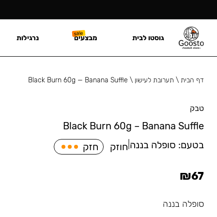
גוסטו לבית
מבצעים
נרגילות
דף הבית
\
תערובת לעישון
\
Black Burn 60g — Banana Suffle
טבק
Black Burn 60g – Banana Suffle
בטעם:
סופלה בננה
|
חוזק
חזק
₪
67
סופלה בננה