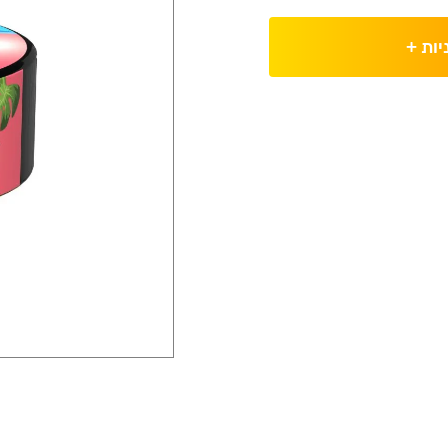
יות
+