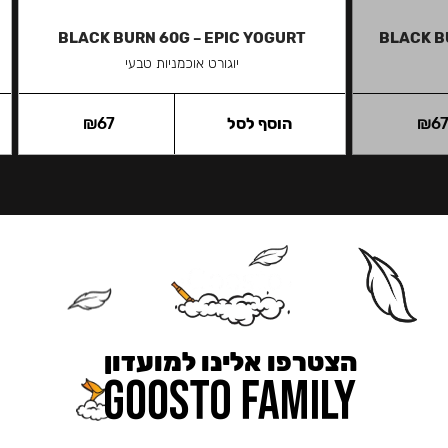
BLACK BURN 60G – EPIC YOGURT
BLACK B
יוגורט אוכמניות טבעי
6
₪
הוסף לסל
67
₪
הצטרפו אלינו למועדון
כאן מקבלים יותר — הטבות, עדכונים והפתעות בלעדיות.