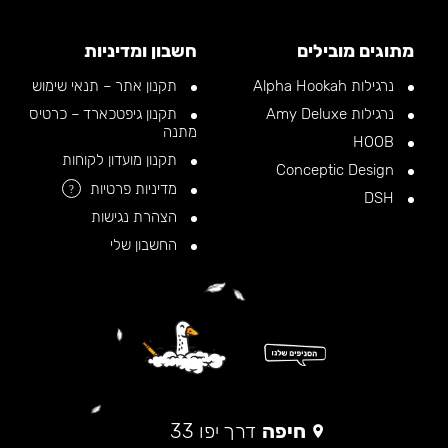
מתוגים מובילים
חשבון ומדיניות
נרגילות Alpha Hookah
תקנון אתר – תנאי שימוש
נרגילות Amy Deluxe
תקנון גיפטכארד – כרטיס
מתנה
HOOB
תקנון מועדון לקוחות
Conceptic Design
מדיניות פרטיות
?
DSH
הצהרת נגישות
החשבון שלי
חיפה
דרך יפו 33