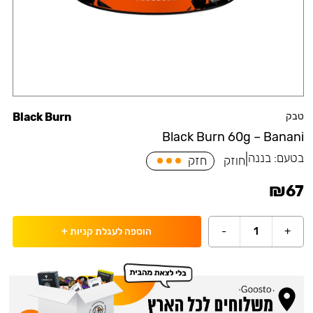
טבק
Black Burn
Black Burn 60g – Banani
בטעם:
בננה
|
חוזק
חזק
₪
67
-
1
+
הוספה לעגלת קניות
+