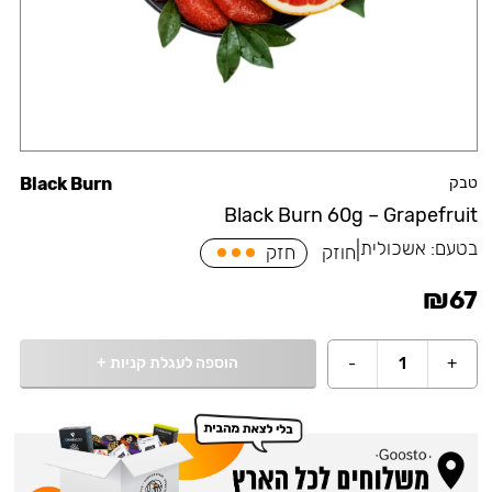
טבק
Black Burn
Black Burn 60g – Grapefruit
בטעם:
אשכולית
|
חוזק
חזק
₪
67
הוספה לעגלת קניות
+
-
1
+