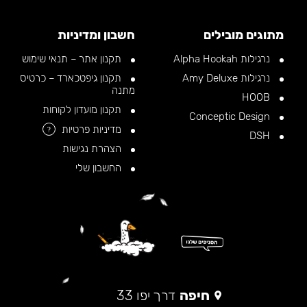
מתוגים מובילים
חשבון ומדיניות
נרגילות Alpha Hookah
תקנון אתר – תנאי שימוש
נרגילות Amy Deluxe
תקנון גיפטכארד – כרטיס
מתנה
HOOB
תקנון מועדון לקוחות
Conceptic Design
מדיניות פרטיות
?
DSH
הצהרת נגישות
החשבון שלי
חיפה
דרך יפו 33