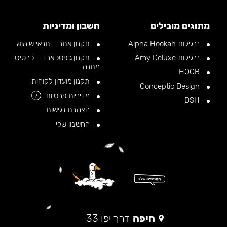
מתוגים מובילים
חשבון ומדיניות
נרגילות Alpha Hookah
תקנון אתר – תנאי שימוש
נרגילות Amy Deluxe
תקנון גיפטכארד – כרטיס
מתנה
HOOB
תקנון מועדון לקוחות
Conceptic Design
מדיניות פרטיות
?
DSH
הצהרת נגישות
החשבון שלי
חיפה
דרך יפו 33