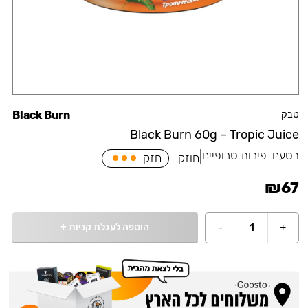
טבק
Black Burn
Black Burn 60g – Tropic Juice
בטעם:
פירות טרופיים
|
חוזק
חזק
₪
67
הוספה לעגלת קניות
+
-
1
+