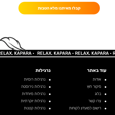
קבלו מאיתנו מלא הטבות
AX, KAPARA •
RELAX, KAPARA •
RELAX, KAPARA •
REL
עוד באתר
נרגילות
אודות
נרגילות רוסיות
מיקור חוץ
נרגילות נירוסטה
בלוג
נרגילות מיוחדות
צרו קשר
נרגילות יוקרתיות
רישום למועדון לקוחות
נרגילות קטנות