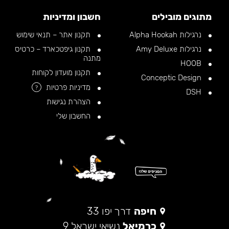
מתוגים מובילים
חשבון ומדיניות
נרגילות Alpha Hookah
תקנון אתר – תנאי שימוש
נרגילות Amy Deluxe
תקנון גיפטכארד – כרטיס
מתנה
HOOB
תקנון מועדון לקוחות
Conceptic Design
מדיניות פרטיות
?
DSH
הצהרת נגישות
החשבון שלי
חיפה
דרך יפו 33
כרמיאל
נשיאי ישראל 9