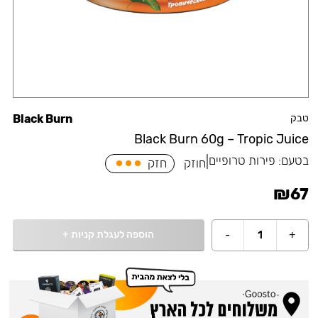
טבק
Black Burn
Black Burn 60g – Tropic Juice
בטעם:
פירות טרופיים
|
חוזק
חזק
₪
67
הוספה לעגלת קניות
+
-
1
+