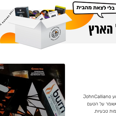
הליין החזק של חברת Burn שזכה בפרס ״טבק השנה״ באירוע JohnCalliano
יכותי וחזק ששומר על הטעם