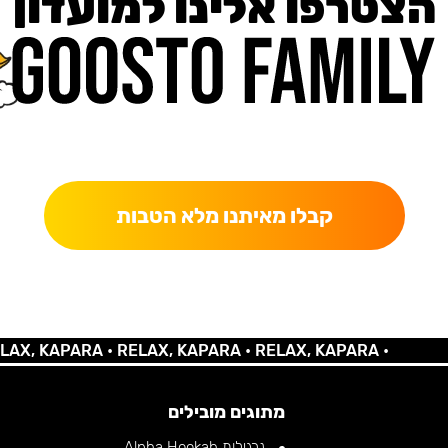
הצטרפו אלינו למועדון
כאן מקבלים יותר — הטבות, עדכונים והפתעות בלעדיות.
קבלו מאיתנו מלא הטבות
 KAPARA •
RELAX, KAPARA •
RELAX, KAPARA •
מתוגים מובילים
נרגילות Alpha Hookah