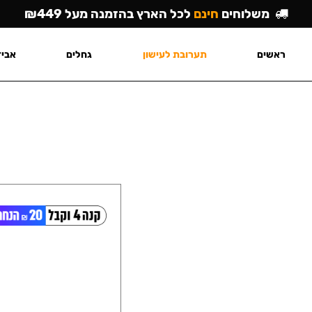
משלוחים
חינם
לכל הארץ בהזמנה מעל ₪449
ראשים
תערובת לעישון
גחלים
אביז