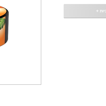
יות
+