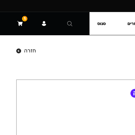
1
רים
סנוס
חזרה