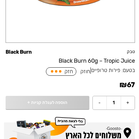
טבק
Black Burn
Black Burn 60g – Tropic Juice
בטעם:
פירות טרופיים
|
חוזק
חזק
₪
67
הוספה לעגלת קניות
+
-
1
+