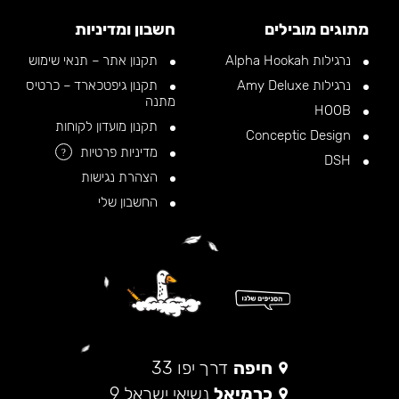
מתוגים מובילים
חשבון ומדיניות
נרגילות Alpha Hookah
תקנון אתר – תנאי שימוש
נרגילות Amy Deluxe
תקנון גיפטכארד – כרטיס
מתנה
HOOB
תקנון מועדון לקוחות
Conceptic Design
מדיניות פרטיות
?
DSH
הצהרת נגישות
החשבון שלי
חיפה
דרך יפו 33
כרמיאל
נשיאי ישראל 9