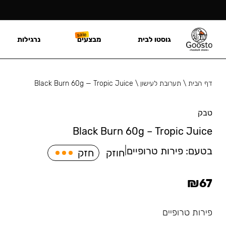
גוסטו לבית
מבצעים
נרגילות
דף הבית
\
תערובת לעישון
\
Black Burn 60g — Tropic Juice
טבק
Black Burn 60g – Tropic Juice
בטעם:
פירות טרופיים
|
חוזק
חזק
₪
67
פירות טרופיים