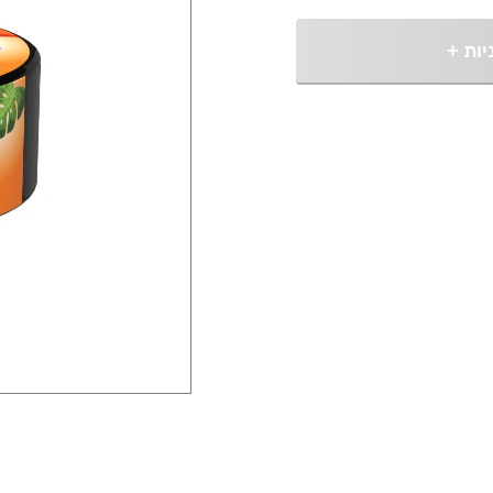
יות
+