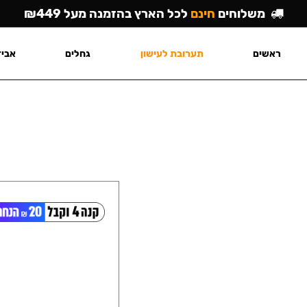
משלוחים
חינם
לכל הארץ בהזמנה מעל ₪449
ראשים
תערובת לעישון
גחלים
אביז