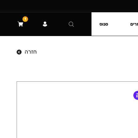
1
רים
סנוס
חזרה