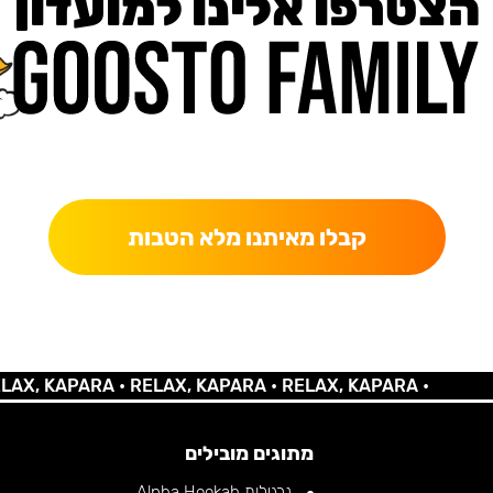
הצטרפו אלינו למועדון
כאן מקבלים יותר — הטבות, עדכונים והפתעות בלעדיות.
קבלו מאיתנו מלא הטבות
 KAPARA •
RELAX, KAPARA •
RELAX, KAPARA •
מתוגים מובילים
נרגילות Alpha Hookah