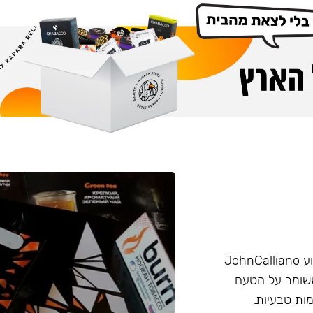
הליין החזק של חברת Burn שזכה בפרס ״טבק השנה״ באירוע JohnCalliano
יכותי וחזק ששומר על הטעם