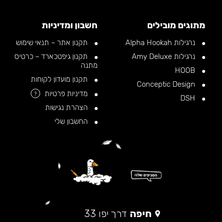
מתוגים מובילים
חשבון ומדיניות
נרגילות Alpha Hookah
תקנון אתר – תנאי שימוש
נרגילות Amy Deluxe
תקנון גיפטכארד – כרטיס
מתנה
HOOB
תקנון מועדון לקוחות
Conceptic Design
מדיניות פרטיות
?
DSH
הצהרת נגישות
החשבון שלי
חיפה
דרך יפו 33