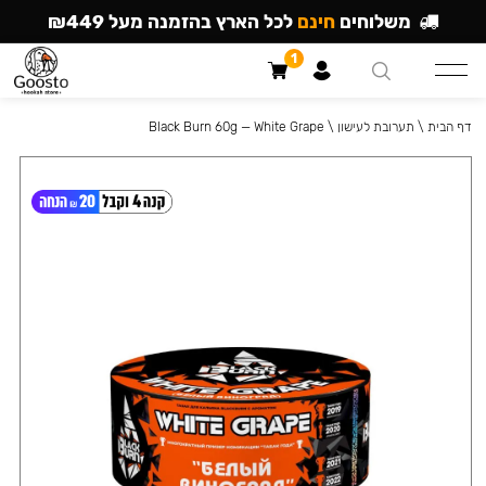
משלוחים
חינם
לכל הארץ בהזמנה מעל ₪449
1
דף הבית
\
תערובת לעישון
\
Black Burn 60g — White Grape