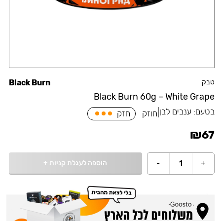
טבק
Black Burn
Black Burn 60g – White Grape
בטעם:
ענבים לבן
|
חוזק
חזק
₪
67
הוספה לעגלת קניות
+
-
1
+