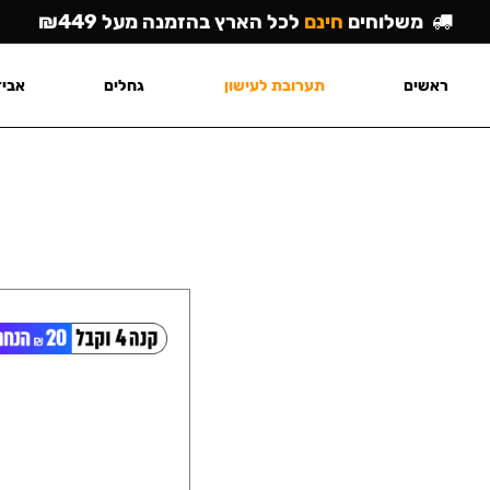
משלוחים
חינם
לכל הארץ בהזמנה מעל ₪449
ראשים
תערובת לעישון
גחלים
אביז