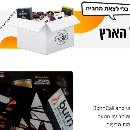
הליין החזק של חברת Burn שזכה בפרס ״טבק השנה״ באירוע JohnCalliano
יכותי וחזק ששומר על הטעם