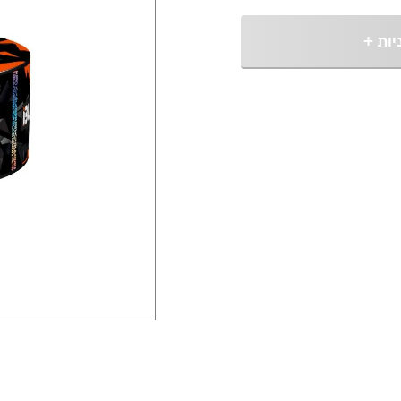
יות
+