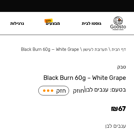
גוסטו לבית
מבצעים
נרגילות
דף הבית
\
תערובת לעישון
\
Black Burn 60g — White Grape
טבק
Black Burn 60g – White Grape
בטעם:
ענבים לבן
|
חוזק
חזק
₪
67
ענבים לבן