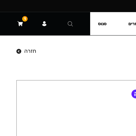
1
רים
סנוס
חזרה