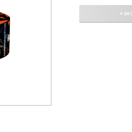
יות
+