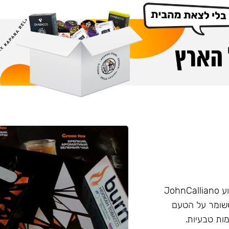
הליין החזק של חברת Burn שזכה בפרס ״טבק השנה״ באירוע JohnCalliano
יכותי וחזק ששומר על הטעם