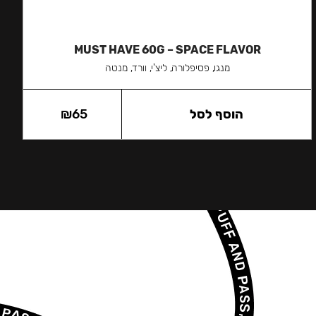
MUST HAVE 60G – SPACE FLAVOR
מנגו, פסיפלורה, ליצ'י, וורד, מנטה
הוסף לסל
65
₪