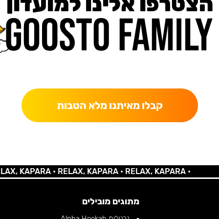
הצטרפו אלינו למועדון
כאן מקבלים יותר — הטבות, עדכונים והפתעות בלעדיות.
קבלו מאיתנו מלא הטבות
 KAPARA •
RELAX, KAPARA •
RELAX, KAPARA •
מתוגים מובילים
נרגילות Alpha Hookah