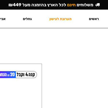
משלוחים
חינם
לכל הארץ בהזמנה מעל ₪449
ראשים
תערובת לעישון
גחלים
אביז