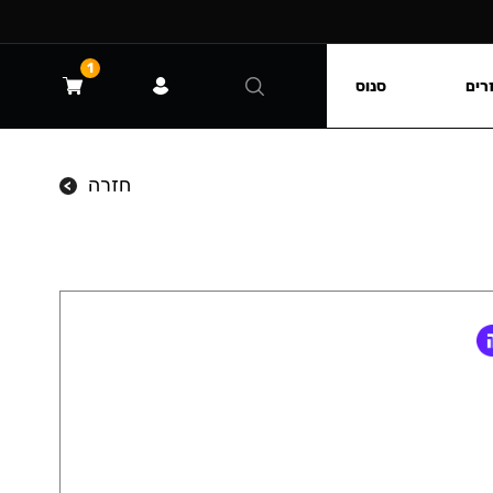
1
רים
סנוס
חזרה