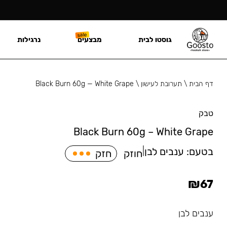
גוסטו לבית
מבצעים
נרגילות
דף הבית
\
תערובת לעישון
\
Black Burn 60g — White Grape
טבק
Black Burn 60g – White Grape
בטעם:
ענבים לבן
|
חוזק
חזק
₪
67
ענבים לבן