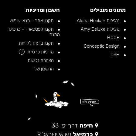
מתוגים מובילים
חשבון ומדיניות
נרגילות Alpha Hookah
תקנון אתר – תנאי שימוש
נרגילות Amy Deluxe
תקנון גיפטכארד – כרטיס
מתנה
HOOB
תקנון מועדון לקוחות
Conceptic Design
מדיניות פרטיות
?
DSH
הצהרת נגישות
החשבון שלי
חיפה
דרך יפו 33
כרמיאל
נשיאי ישראל 9