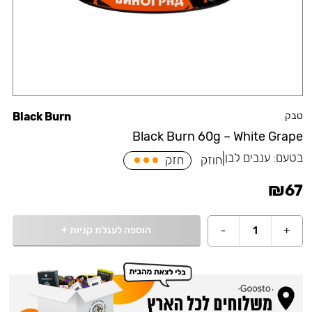
טבק
Black Burn
Black Burn 60g – White Grape
בטעם:
ענבים לבן
|
חוזק
חזק
₪
67
הוספה לעגלת קניות
+
-
1
+