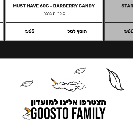
MUST HAVE 60G – BARBERRY CANDY
STAR
סוכריות ברברי
6
₪
הוסף לסל
65
₪
הצטרפו אלינו למועדון
כאן מקבלים יותר — הטבות, עדכונים והפתעות בלעדיות.