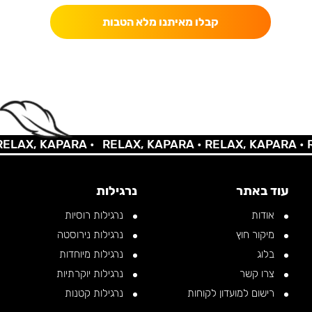
קבלו מאיתנו מלא הטבות
AX, KAPARA •
RELAX, KAPARA •
RELAX, KAPARA •
REL
עוד באתר
נרגילות
אודות
נרגילות רוסיות
מיקור חוץ
נרגילות נירוסטה
בלוג
נרגילות מיוחדות
צרו קשר
נרגילות יוקרתיות
רישום למועדון לקוחות
נרגילות קטנות