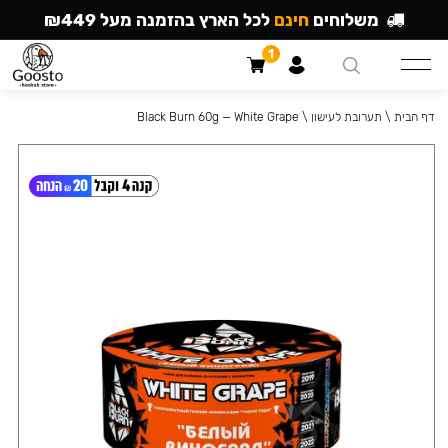
משלוחים
חינם
לכל הארץ בהזמנה מעל ₪449
1
דף הבית
\
תערובת לעישון
\
Black Burn 60g — White Grape