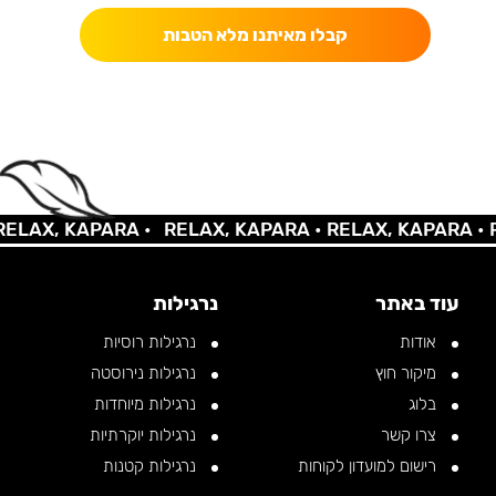
קבלו מאיתנו מלא הטבות
AX, KAPARA •
RELAX, KAPARA •
RELAX, KAPARA •
REL
עוד באתר
נרגילות
אודות
נרגילות רוסיות
מיקור חוץ
נרגילות נירוסטה
בלוג
נרגילות מיוחדות
צרו קשר
נרגילות יוקרתיות
רישום למועדון לקוחות
נרגילות קטנות