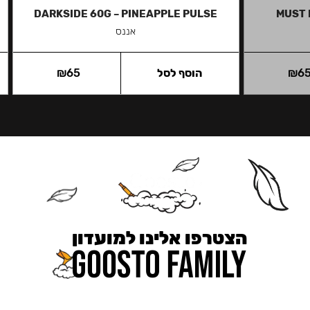
DARKSIDE 60G – PINEAPPLE PULSE
MUST 
אננס
6
₪
הוסף לסל
65
₪
הצטרפו אלינו למועדון
כאן מקבלים יותר — הטבות, עדכונים והפתעות בלעדיות.