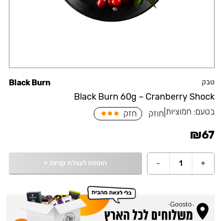
טבק
Black Burn
Black Burn 60g – Cranberry Shock
בטעם:
חמוציות
|
חוזק
חזק
₪
67
הוספה לעגלת קניות
+
-
1
+