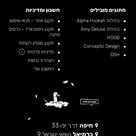
מתוגים מובילים
חשבון ומדיניות
נרגילות Alpha Hookah
תקנון אתר – תנאי שימוש
נרגילות Amy Deluxe
תקנון גיפטכארד – כרטיס
מתנה
HOOB
תקנון מועדון לקוחות
Conceptic Design
מדיניות פרטיות
?
DSH
הצהרת נגישות
החשבון שלי
חיפה
דרך יפו 33
כרמיאל
נשיאי ישראל 9