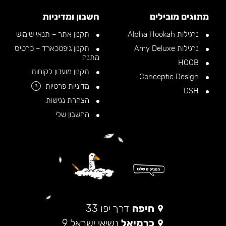
מתוגים מובילים
חשבון ומדיניות
נרגילות Alpha Hookah
תקנון אתר – תנאי שימוש
נרגילות Amy Deluxe
תקנון גיפטכארד – כרטיס
מתנה
HOOB
תקנון מועדון לקוחות
Conceptic Design
מדיניות פרטיות
?
DSH
הצהרת נגישות
החשבון שלי
חיפה
דרך יפו 33
כרמיאל
נשיאי ישראל 9