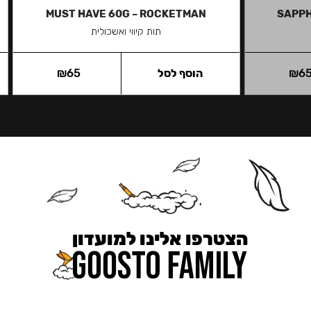
MUST HAVE 60G – ROCKETMAN
SAPPH
תות קיווי ואשכולית
6
₪
הוסף לסל
65
₪
הצטרפו אלינו למועדון
כאן מקבלים יותר — הטבות, עדכונים והפתעות בלעדיות.