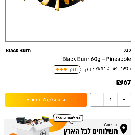
טבק
Black Burn
Black Burn 60g – Pineapple
בטעם:
אננס חמוץ
|
חוזק
חזק
₪
67
-
1
+
הוספה לעגלת קניות
+